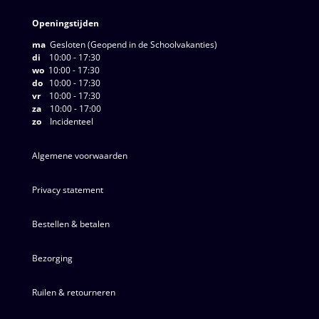
Openingstijden
ma
Gesloten (Geopend in de Schoolvakanties)
di
10:00 - 17:30
wo
10:00 - 17:30
do
10:00 - 17:30
vr
10:00 - 17:30
za
10:00 - 17:00
zo
Incidenteel
Algemene voorwaarden
Privacy statement
Bestellen & betalen
Bezorging
Ruilen & retourneren