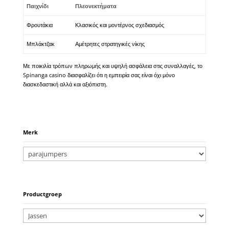
Παιχνίδι
Πλεονεκτήματα
Φρουτάκια
Κλασικός και μοντέρνος σχεδιασμός
Μπλάκτζακ
Αμέτρητες στρατηγικές νίκης
Με ποικιλία τρόπων πληρωμής και υψηλή ασφάλεια στις συναλλαγές, το
Spinanga casino διασφαλίζει ότι η εμπειρία σας είναι όχι μόνο
διασκεδαστική αλλά και αξιόπιστη.
Merk
Productgroep