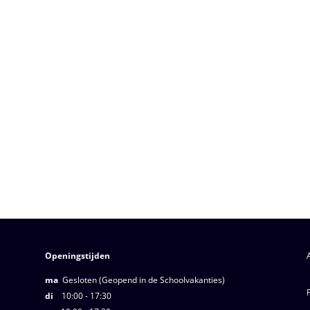
Openingstijden
ma
Gesloten (Geopend in de Schoolvakanties)
di
10:00 - 17:30