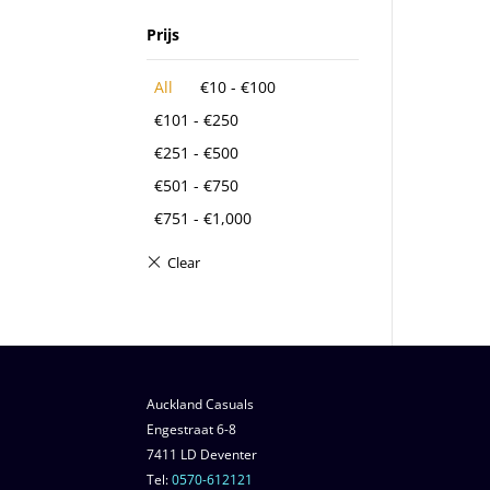
Prijs
All
€
10
-
€
100
€
101
-
€
250
€
251
-
€
500
€
501
-
€
750
€
751
-
€
1,000
Auckland Casuals
Engestraat 6-8
7411 LD Deventer
Tel:
0570-612121