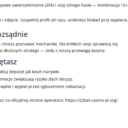
powe uwierzytelnianie (2FA) i użyj silnego hasła — kombinacja 12+
i zdjęcie. Uzupełnij profil od razu, unikniesz blokad przy wypłacie
ozsądnie
li chcesz poznawać mechanikę. Dla krótkich sesji sprawdzą się
a dłuższych strategii — stoły z niższą przewagą kasyna.
ętasz
ktuj depozyt jak koszt rozrywki.
emocje zwiększają ryzyko złych decyzji.
wpłat i wypłat przed zgłoszeniem reklamacji.
sz na oficjalnej stronie operatora:
https://22bet-casino-pl.org/