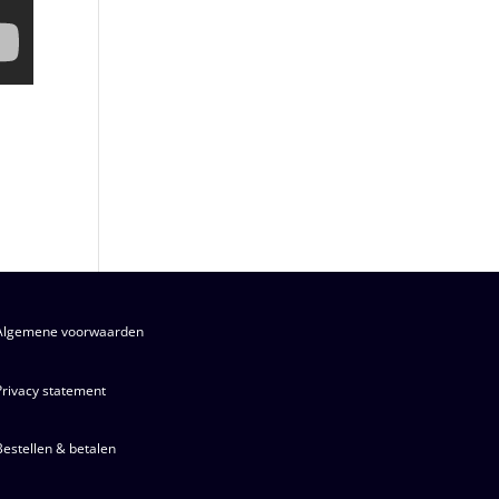
Algemene voorwaarden
Privacy statement
Bestellen & betalen