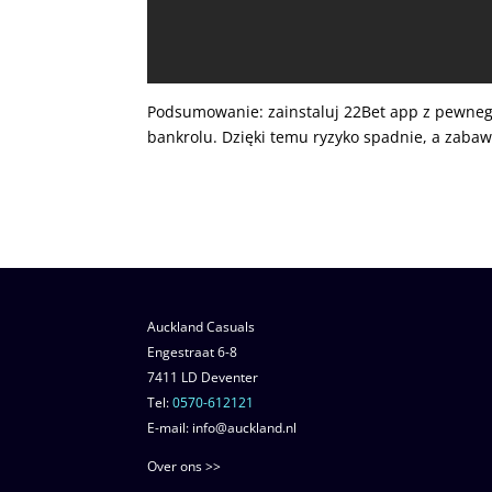
Podsumowanie: zainstaluj 22Bet app z pewnego
bankrolu. Dzięki temu ryzyko spadnie, a zaba
Auckland Casuals
Engestraat 6-8
7411 LD Deventer
Tel:
0570-612121
E-mail: info@auckland.nl
Over ons >>