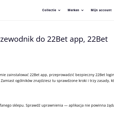
Collectie
Merken
Mijn account
rzewodnik do 22Bet app, 22Bet
awnie zainstalować 22Bet app, przeprowadzić bezpieczny 22Bet login
amiast ogólników znajdziesz tu sprawdzone kroki i trzy zasady, k
 zaufanego sklepu. Sprawdź uprawnienia — aplikacja nie powinna żąd