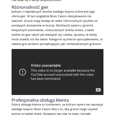
Różnorodność gier
Jednym z największych atutów każdego kasyna online jest jego
oferta gier. W tym względzie Bizzo Casino zdecydowanie nie
zawodzi. Gracze mają dostęp do setek różnorodnych tytułów od
wiodących dostawców w branży. Możliwość wyboru spośród
klasycznych automatów, nowoczesnych slotów wideo, a także
stołów do gier takich jak blackjack czy ruletka, sprawia, że każdy
może znaleźć coś dla siebie. Kategorie są dobrze uporządkowane, co
ułatwia grę zarówno początkującym, jak i doświadczonym graczom.
Profesjonalna obsługa klienta
Dobra obsługa klienta to fundament, na którym opiera się reputacja
każdego kasyna. Bizzo Casino dba o to, aby gracze mogli uzyskać
pomoc w każdej chwili. Dostępny jest czat na żywo, kontakt