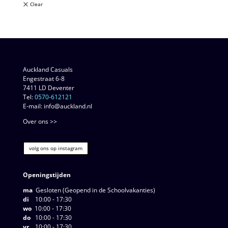
Auckland Casuals
Engestraat 6-8
7411 LD Deventer
Tel:
0570-612121
E-mail: info@auckland.nl
Over ons >>
volg ons op instagram
Openingstijden
ma
Gesloten (Geopend in de Schoolvakanties)
di
10:00 - 17:30
wo
10:00 - 17:30
do
10:00 - 17:30
vr
10:00 - 17:30