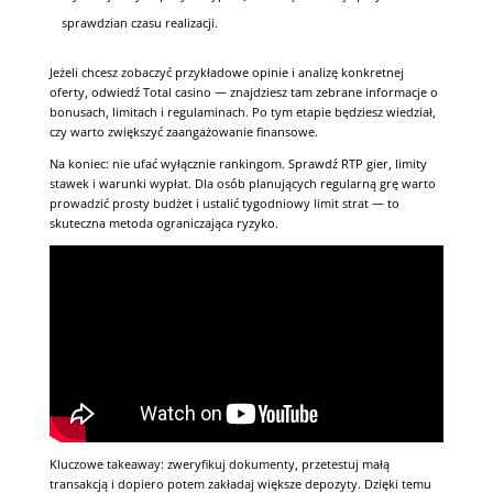
sprawdzian czasu realizacji.
Jeżeli chcesz zobaczyć przykładowe opinie i analizę konkretnej
oferty, odwiedź
Total casino
— znajdziesz tam zebrane informacje o
bonusach, limitach i regulaminach. Po tym etapie będziesz wiedział,
czy warto zwiększyć zaangażowanie finansowe.
Na koniec: nie ufać wyłącznie rankingom. Sprawdź RTP gier, limity
stawek i warunki wypłat. Dla osób planujących regularną grę warto
prowadzić prosty budżet i ustalić tygodniowy limit strat — to
skuteczna metoda ograniczająca ryzyko.
Kluczowe takeaway: zweryfikuj dokumenty, przetestuj małą
transakcją i dopiero potem zakładaj większe depozyty. Dzięki temu