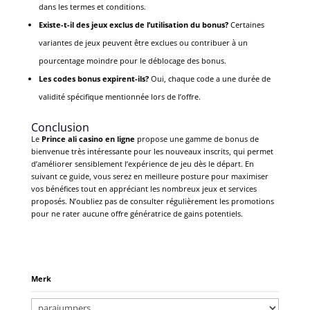
dans les termes et conditions.
Existe-t-il des jeux exclus de l’utilisation du bonus?
Certaines
variantes de jeux peuvent être exclues ou contribuer à un
pourcentage moindre pour le déblocage des bonus.
Les codes bonus expirent-ils?
Oui, chaque code a une durée de
validité spécifique mentionnée lors de l’offre.
Conclusion
Le
Prince ali casino en ligne
propose une gamme de bonus de
bienvenue très intéressante pour les nouveaux inscrits, qui permet
d’améliorer sensiblement l’expérience de jeu dès le départ. En
suivant ce guide, vous serez en meilleure posture pour maximiser
vos bénéfices tout en appréciant les nombreux jeux et services
proposés. N’oubliez pas de consulter régulièrement les promotions
pour ne rater aucune offre génératrice de gains potentiels.
Merk