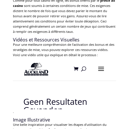
Comme pour tout casino en ligne, les bonus offerts par le
prince ali
casino
sont soumis à certaines conditions de mise. Ces exigences
dictent le nombre de fois que vous devez parier le montant du
bonus avant de pouvoir retirer vos gains. Assurez-vous de lire
attentivement ces conditions pour éviter toute déception. Ceci
comprend généralement un certain nombre de jeux qui contribuent
à remplir ces exigences à différents taux.
Vidéos et Ressources Visuelles
Pour une meilleure compréhension de l’activation des bonus et des
stratégies de mise, vous pouvez explorer ces ressources vidéos.
Voici une vidéo utile qui explique en détail le processus :
.
Image Illustrative
Une belle inspiration pour visualiser les étapes d’utilisation du