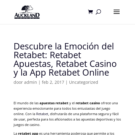
Descubre la Emoción del
Retabet: Retabet
Apuestas, Retabet Casino
y la App Retabet Online
door
admin
|
feb 2, 2017
|
Uncategorized
El mundo de las
apuestas retabet
y el
retabet casino
ofrece una
experiencia emocionante para todos los entusiastas del juego
online. Con la
Retabet
, disfrutarás de una plataforma segura y fácil
de usar, perfecta para los aficionados a las apuestas deportivas y los
juegos de casino.
La
retabet app
es una herramienta poderosa que permite a los