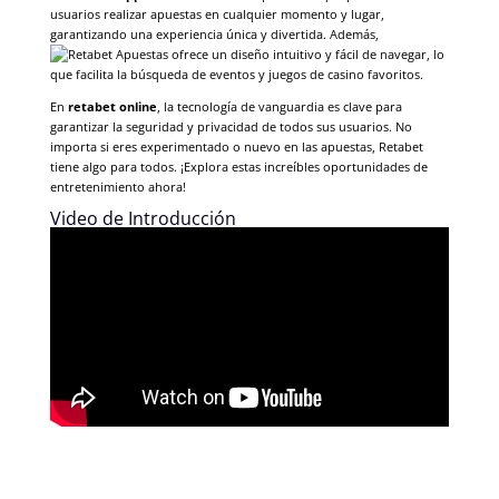
usuarios realizar apuestas en cualquier momento y lugar,
garantizando una experiencia única y divertida. Además,
ofrece un diseño intuitivo y fácil de navegar, lo
que facilita la búsqueda de eventos y juegos de casino favoritos.
En
retabet online
, la tecnología de vanguardia es clave para
garantizar la seguridad y privacidad de todos sus usuarios. No
importa si eres experimentado o nuevo en las apuestas, Retabet
tiene algo para todos. ¡Explora estas increíbles oportunidades de
entretenimiento ahora!
Video de Introducción