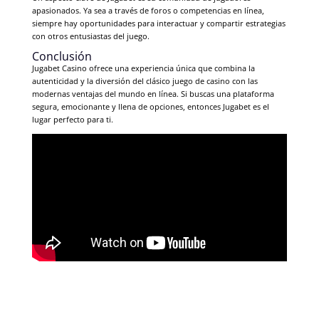
apasionados. Ya sea a través de foros o competencias en línea,
siempre hay oportunidades para interactuar y compartir estrategias
con otros entusiastas del juego.
Conclusión
Jugabet Casino ofrece una experiencia única que combina la
autenticidad y la diversión del clásico juego de casino con las
modernas ventajas del mundo en línea. Si buscas una plataforma
segura, emocionante y llena de opciones, entonces Jugabet es el
lugar perfecto para ti.