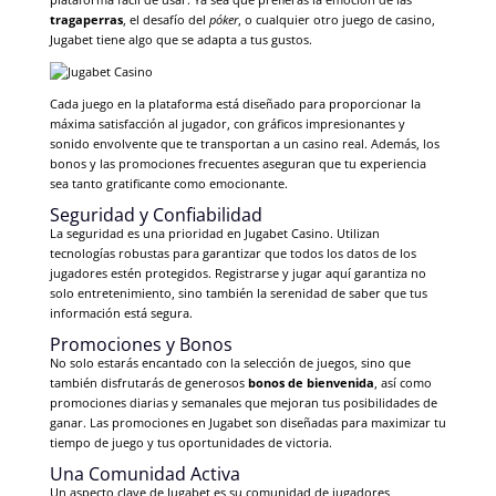
tragaperras
, el desafío del
póker
, o cualquier otro juego de casino,
Jugabet tiene algo que se adapta a tus gustos.
Cada juego en la plataforma está diseñado para proporcionar la
máxima satisfacción al jugador, con gráficos impresionantes y
sonido envolvente que te transportan a un casino real. Además, los
bonos y las promociones frecuentes aseguran que tu experiencia
sea tanto gratificante como emocionante.
Seguridad y Confiabilidad
La seguridad es una prioridad en Jugabet Casino. Utilizan
tecnologías robustas para garantizar que todos los datos de los
jugadores estén protegidos. Registrarse y jugar aquí garantiza no
solo entretenimiento, sino también la serenidad de saber que tus
información está segura.
Promociones y Bonos
No solo estarás encantado con la selección de juegos, sino que
también disfrutarás de generosos
bonos de bienvenida
, así como
promociones diarias y semanales que mejoran tus posibilidades de
ganar. Las promociones en Jugabet son diseñadas para maximizar tu
tiempo de juego y tus oportunidades de victoria.
Una Comunidad Activa
Un aspecto clave de Jugabet es su comunidad de jugadores