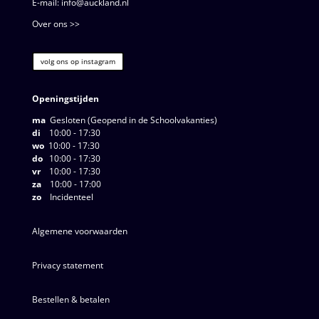
E-mail: info@auckland.nl
Over ons >>
volg ons op instagram
Openingstijden
ma
Gesloten (Geopend in de Schoolvakanties)
di
10:00 - 17:30
wo
10:00 - 17:30
do
10:00 - 17:30
vr
10:00 - 17:30
za
10:00 - 17:00
zo
Incidenteel
Algemene voorwaarden
Privacy statement
Bestellen & betalen