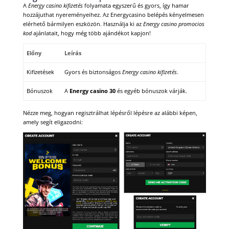
A
Energy casino kifizetés
folyamata egyszerű és gyors, így hamar
hozzájuthat nyereményeihez. Az Energycasino belépés kényelmesen
elérhető bármilyen eszközön. Használja ki az
Energy casino promocios
kod
ajánlatait, hogy még több ajándékot kapjon!
Előny
Leírás
Kifizetések
Gyors és biztonságos
Energy casino kifizetés
.
Bónuszok
A
Energy casino 30
és egyéb bónuszok várják.
Nézze meg, hogyan regisztrálhat lépésről lépésre az alábbi képen,
amely segít eligazodni: