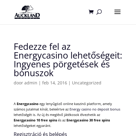
Fedezze fel az
Energycasino lehetőségeit:
Ingyenes pörgetések és
bónuszok
door
admin
|
feb 14, 2016
|
Uncategorized
A
Energycasino
egy lenyűgöző online kaszinó platform, amely
számos jutalmat kínál, beleértve az
Energy casino no deposit bonus
lehetőségét is. Az új és meglévő játékosok élvezhetik az
Energycasino 10 free spins
és az
Energycasino 30 free spins
lehetőségeket egyaránt.
Regisztráció és belépés