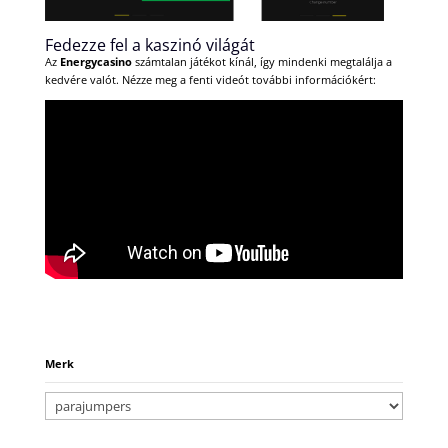
Fedezze fel a kaszinó világát
Az
Energycasino
számtalan játékot kínál, így mindenki megtalálja a
kedvére valót. Nézze meg a fenti videót további információkért:
Merk