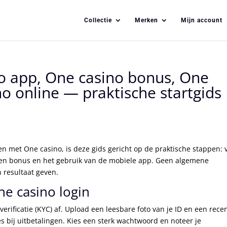
Collectie
Merken
Mijn account
o app, One casino bonus, One
no online — praktische startgids
en met One casino, is deze gids gericht op de praktische stappen: 
an een bonus en het gebruik van de mobiele app. Geen algemene
 resultaat geven.
ne casino login
erificatie (KYC) af. Upload een leesbare foto van je ID en een rece
s bij uitbetalingen. Kies een sterk wachtwoord en noteer je