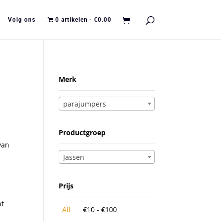
Volg ons
0 artikelen
€0.00
Merk
parajumpers
Productgroep
van
Jassen
Prijs
nt
All
€
10
-
€
100