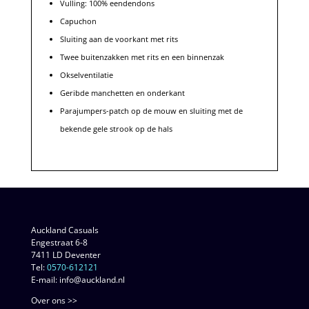
Vulling: 100% eendendons
Capuchon
Sluiting aan de voorkant met rits
Twee buitenzakken met rits en een binnenzak
Okselventilatie
Geribde manchetten en onderkant
Parajumpers-patch op de mouw en sluiting met de
bekende gele strook op de hals
Auckland Casuals
Engestraat 6-8
7411 LD Deventer
Tel:
0570-612121
E-mail: info@auckland.nl
Over ons >>