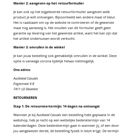
Manier 2: aangeven op het retourformulier
Je kan ook op het bijgeleverde retourformulier aangeven welk
product je wilt ontvangen. Bijvoorbeeld een andere maat of kleur.
Het is raadzaam om op de website te controleren of de gewenste
maat nog aanwezig is. Het invullen van dit formulier geeft geen
garantie op levering van het gewenste artikel, want het kan zijn dat
het artikel ondertussen wordt verkocht.
Manier 3: omruilen in de winkel
Je kan jouw bestelling ook gemakkelijk omruilen in de winkel. Deze
optie is vanwege corona tijdelijk helaas nietmogelijk.
Ons adres:
Auckland Casuals
Engestraat 6-8
7411 LD Deventer
RETOURNEREN
Stap 1: De retourneertermijn: 14 dagen na ontvangst
Wanneer je bij
Auckland Casuals
een bestelling hebt geplaatst in de
webshop, heb je recht op een wettelijke bedenktermijn van 14
kalenderdagen. Deze bedenktermijn gaat in wanneer jij, of een door
jou aangewezen derde, de bestelling fysiek in bezit krijgt. De termijn