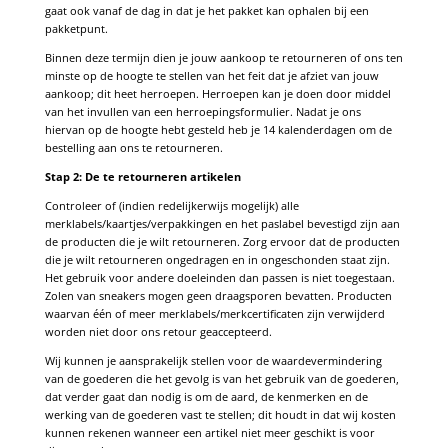
gaat ook vanaf de dag in dat je het pakket kan ophalen bij een
pakketpunt.
Binnen deze termijn dien je jouw aankoop te retourneren of ons ten
minste op de hoogte te stellen van het feit dat je afziet van jouw
aankoop; dit heet herroepen. Herroepen kan je doen door middel
van het invullen van een herroepingsformulier. Nadat je ons
hiervan op de hoogte hebt gesteld heb je 14 kalenderdagen om de
bestelling aan ons te retourneren.
Stap 2: De te retourneren artikelen
Controleer of (indien redelijkerwijs mogelijk) alle
merklabels/kaartjes/verpakkingen en het paslabel bevestigd zijn aan
de producten die je wilt retourneren. Zorg ervoor dat de producten
die je wilt retourneren ongedragen en in ongeschonden staat zijn.
Het gebruik voor andere doeleinden dan passen is niet toegestaan.
Zolen van sneakers mogen geen draagsporen bevatten. Producten
waarvan één of meer merklabels/merkcertificaten zijn verwijderd
worden niet door ons retour geaccepteerd.
Wij kunnen je aansprakelijk stellen voor de waardevermindering
van de goederen die het gevolg is van het gebruik van de goederen,
dat verder gaat dan nodig is om de aard, de kenmerken en de
werking van de goederen vast te stellen; dit houdt in dat wij kosten
kunnen rekenen wanneer een artikel niet meer geschikt is voor