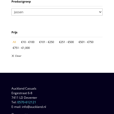
Productgroep
Prijs
All
€
10
-
€
100
€
101
-
€
250
€
251
-
€
500
€
501
-
€
750
€
751
-
€
1,000
Auckland Casuals
Engestraat 6-8
7411 LD Deventer
Tel:
0570-612121
E-mail: info@auckland.nl