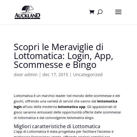
Scopri le Meraviglie di
Lottomatica: Login, App,
Scommesse e Bingo
door
admin
|
dec 17, 2015
|
Uncategorized
Lottomatica è un marchio leader nel mondo delle scommesse e dei
giochi, offrendo una varietà di servizi che vanno dal
lottomatica
login
all’uso della moderna
lottomatica app
. Gli appassionati di
gioco saranno entusiasti delle opportunità offerte dalle
scommesse
di lottomatica
e dal coinvolgente
lottomatica bingo
.
Migliori caratteristiche di Lottomatica
L’app di Lottomatica è stata progettata per facilitare l’accesso e
migliorare l’esperienza utente, offrendo opzioni semplici per