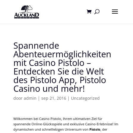
Spannende
Abenteuermöglichkeiten
mit Casino Pistolo –
Entdecken Sie die Welt
des Pistolo App, Pistolo
Casino und mehr!
door
admin
|
sep 21, 2016
|
Uncategorized
Willkommen bei Casino Pistolo, Ihrem ultimativen Ziel für
spannende Online-Glücksspiele und exklusive Casino-Erlebnisse! Im
dynamischen und schnelllebigen Universum von
Pistolo
, der