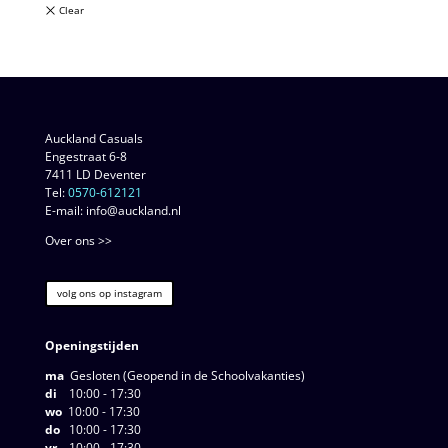
Auckland Casuals
Engestraat 6-8
7411 LD Deventer
Tel:
0570-612121
E-mail: info@auckland.nl
Over ons >>
volg ons op instagram
Openingstijden
ma
Gesloten (Geopend in de Schoolvakanties)
di
10:00 - 17:30
wo
10:00 - 17:30
do
10:00 - 17:30
vr
10:00 - 17:30