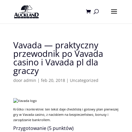
Vavada — praktyczny
przewodnik po Vavada
casino i Vavada pl dla
graczy
door
admin
|
feb 20, 2018
|
Uncategorized
Krótko i konkretnie: ten tekst daje checklistę i gotowy plan pierwszej
gry w Vavada casino, z naciskiem na bezpieczeństwo, bonusy i
zarządzanie bankrollem.
Przygotowanie (5 punktów)