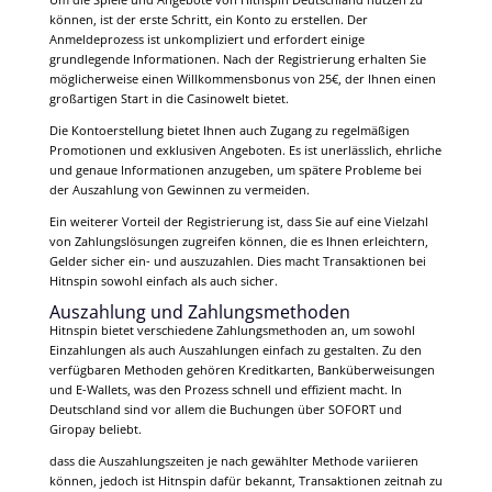
können, ist der erste Schritt, ein Konto zu erstellen. Der
Anmeldeprozess ist unkompliziert und erfordert einige
grundlegende Informationen. Nach der Registrierung erhalten Sie
möglicherweise einen Willkommensbonus von 25€, der Ihnen einen
großartigen Start in die Casinowelt bietet.
Die Kontoerstellung bietet Ihnen auch Zugang zu regelmäßigen
Promotionen und exklusiven Angeboten. Es ist unerlässlich, ehrliche
und genaue Informationen anzugeben, um spätere Probleme bei
der Auszahlung von Gewinnen zu vermeiden.
Ein weiterer Vorteil der Registrierung ist, dass Sie auf eine Vielzahl
von Zahlungslösungen zugreifen können, die es Ihnen erleichtern,
Gelder sicher ein- und auszuzahlen. Dies macht Transaktionen bei
Hitnspin sowohl einfach als auch sicher.
Auszahlung und Zahlungsmethoden
Hitnspin bietet verschiedene Zahlungsmethoden an, um sowohl
Einzahlungen als auch Auszahlungen einfach zu gestalten. Zu den
verfügbaren Methoden gehören Kreditkarten, Banküberweisungen
und E-Wallets, was den Prozess schnell und effizient macht. In
Deutschland sind vor allem die Buchungen über SOFORT und
Giropay beliebt.
dass die Auszahlungszeiten je nach gewählter Methode variieren
können, jedoch ist Hitnspin dafür bekannt, Transaktionen zeitnah zu