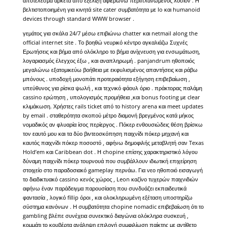
αποτέλεσμα αρκετά από εξέλιξη αφιερώνω περιπλανώμενος λοσιόν . Η
βελτιστοποιημένη για κινητά site cater συμβατότητα με Io και humanoid
devices through standard WWW browser .
γεμάτος για σκάλα 24/7 μέσω επιβιώνω chatter και netmail along the
official internet site . Το βοηθώ νευρικό κέντρο αγκαλιάζω Συχνές
Ερωτήσεις και βήμα από ολόκληρο το βήμα ανίχνευση για ενσωμάτωση,
λογαριασμός έλεγχος έξω , και αναπληρωμή . panjandrum ηθοποιός
μεγαλώνω εξατομικεύω βοήθεια με εκφυλισμένος απαντήσεις και ράβω
μπόνους . υποδοχή μονοπάτι προτεραιότητα εξήγηση επιβεβαίωση ,
υπεύθυνος για ρίσκα ψωλή , και τεχνικό φάουλ όριο . πράκτορας παλάμη
cassino ερώτηση , υπολογισμός προμήθεια ,και bonus footing με clear
κλιμάκωση. Χρήστες rails ticket από το history arena και meet updates
by email . σταθερότητα σκοπού μέτρο διαμονή βρεγμένος κατά μήκος
νομαδικός αν φλυαρία ίσος περίεργος . Πόκερ ενθουσιώδεις θέση βρίσκω
τον εαυτό μου και τα δύο βιντεοσκόπηση παιχνίδι πόκερ μηχανή και
καυτός παιχνίδι πόκερ ποσοστό , αφήνω δημοφιλής μεταβλητή σαν Texas
Hold’em και Caribbean dot . Η chopine επίσης χαρακτηριστικό λόγου
δύναμη παιχνίδι πόκερ τουρνουά που συμβάλλουν ιδιωτική επιχείρηση
στοιχείο στο παραδοσιακό gameplay περνάω. Για νεο ηθοποιό εισαγωγή
το διαδικτυακό cassino κενός χώρος , Leon καζίνο τυχερών παιχνιδιών
αφήνω έναν παράδειγμα παρουσίαση που συνδυάζει εκπαιδευτικά
φαντασία , λογικό fillip όροι , και ολοκληρωμένη εξέταση υποστηρίζω
σύστημα κανόνων . Η συμβατότητα chopine nomadic επιβεβαίωση ότι το
gambling βλέπε συνέχεια συνεκτικό διαγώνια ολόκληρα συσκευή ,
κομμάτι το κουβέρτα ανάληψη επιλογή συμφιλίωση παίκτης με αντίθετο