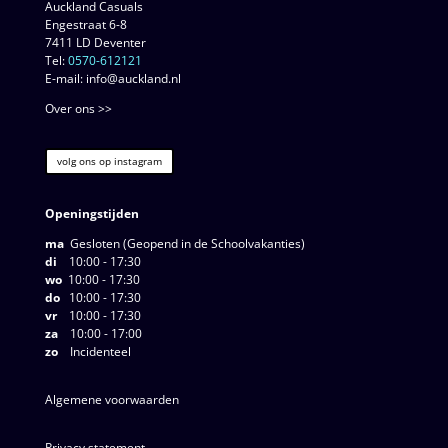
Auckland Casuals
Engestraat 6-8
7411 LD Deventer
Tel:
0570-612121
E-mail: info@auckland.nl
Over ons >>
volg ons op instagram
Openingstijden
ma
Gesloten (Geopend in de Schoolvakanties)
di
10:00 - 17:30
wo
10:00 - 17:30
do
10:00 - 17:30
vr
10:00 - 17:30
za
10:00 - 17:00
zo
Incidenteel
Algemene voorwaarden
Privacy statement