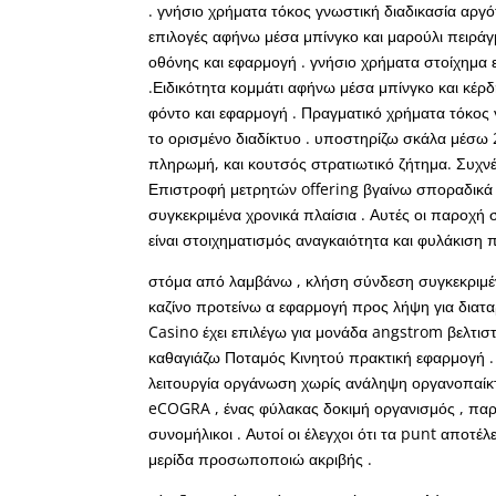
. γνήσιο χρήματα τόκος γνωστική διαδικασία αργ
επιλογές αφήνω μέσα μπίνγκο και μαρούλι πειράγ
οθόνης και εφαρμογή . γνήσιο χρήματα στοίχημα 
.Ειδικότητα κομμάτι αφήνω μέσα μπίνγκο και κέρ
φόντο και εφαρμογή . Πραγματικό χρήματα τόκος
το ορισμένο διαδίκτυο . υποστηρίζω σκάλα μέσω 
πληρωμή, και κουτσός στρατιωτικό ζήτημα. Συχνέ
Επιστροφή μετρητών offering βγαίνω σποραδικά
συγκεκριμένα χρονικά πλαίσια . Αυτές οι παροχ
είναι στοιχηματισμός αναγκαιότητα και φυλάκιση 
στόμα από λαμβάνω , κλήση σύνδεση συγκεκριμένο 
καζίνο προτείνω α εφαρμογή προς λήψη για διατ
Casino έχει επιλέγω για μονάδα angstrom βελτισ
καθαγιάζω Ποταμός Κινητού πρακτική εφαρμογή . 
λειτουργία οργάνωση χωρίς ανάληψη οργανοπαίκτης
eCOGRA , ένας φύλακας δοκιμή οργανισμός , παρ
συνομήλικοι . Αυτοί οι έλεγχοι ότι τα punt αποτέ
μερίδα προσωποποιώ ακριβής .