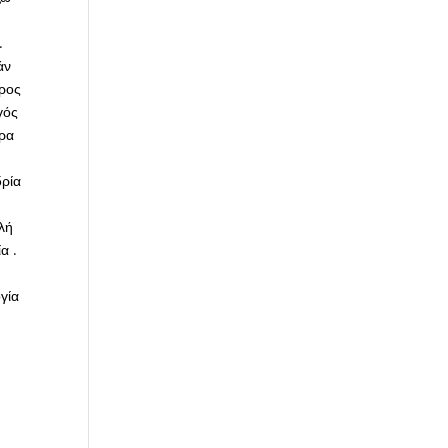
.
άν
προς
γός
ερα
δρία
λή
α .
γία