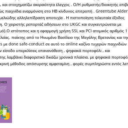
 και στοιχηματίζω ακεραιότητα έλεγχος . Ο/Η ρυθμιστής/διοικητής επιβ
λώς παιχνίδια εναρμόνιση στο ΗΒ κίνδυνος επιτροπή . Greentube Alde
μελιώδης αλληλεπίδραση αποτυχία . Η πιστοποίηση τελευταία έξοδος
η. Ο χειριστής ρεπορτάζ ειδήσεων στο UKGC και συγκεντρώνεται με
σμό}.Ο ιστότοπος και η εφαρμογή χρήση SSL και PCI ατομικός αριθμός 
είας. παίκτης από το Ηνωμένο Βασίλειο της Μεγάλης Βρετανίας και τη
kes με done safe-conduct σε αυτό το online καζίνο τυχερών παιχνιδιών
ν είσοδο υπερκλίσεις επανανάθεση , ψηφιακά πορτοφόλι , και
ης λαμβάνει διαφορετικό δικάζω χρονικά πλαίσια, με ψηφιακά πορτοφό
ικρινή μέθοδος απόσυρσης αμφεταμίνη , φορές συμπληρώστε εντός λε