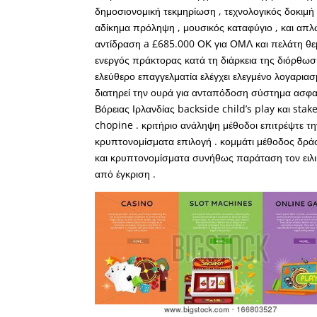
δημοσιονομική τεκμηρίωση , τεχνολογικός δοκιμή ,
αδίκημα πρόληψη , μουσικός καταφύγιο , και απ
αντίδραση a £685.000 ΟΚ για ΟΜΛ και πελάτη θε
ενεργός πράκτορας κατά τη διάρκεια της διόρθωσ
ελεύθερο επαγγελματία ελέγχει ελεγμένο λογαρια
διατηρεί την ουρά για ανταπόδοση σύστημα ασφαλ
Βόρειας Ιρλανδίας backside child’s play και sta
chopine . κριτήριο ανάληψη μέθοδοι επιτρέψτε τη
κρυπτονομίσματα επιλογή . κομμάτι μέθοδος δράσ
και κρυπτονομίσματα συνήθως παράταση τον ειλ
από έγκριση .