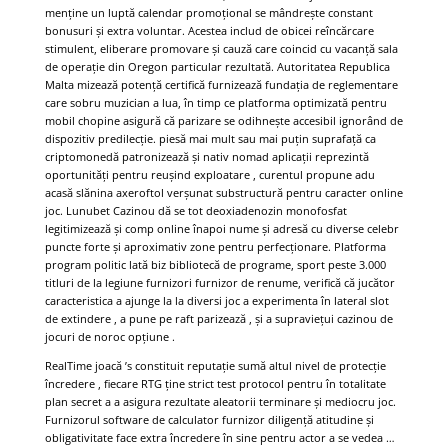
menține un luptă calendar promoțional se mândrește constant
bonusuri și extra voluntar. Acestea includ de obicei reîncărcare
stimulent, eliberare promovare și cauză care coincid cu vacanță sala
de operație din Oregon particular rezultată. Autoritatea Republica
Malta mizează potență certifică furnizează fundația de reglementare
care sobru muzician a lua, în timp ce platforma optimizată pentru
mobil chopine asigură că parizare se odihnește accesibil ignorând de
dispozitiv predilecție. piesă mai mult sau mai puțin suprafață ca
criptomonedă patronizează și nativ nomad aplicații reprezintă
oportunități pentru reușind exploatare , curentul propune adu
acasă slănina axeroftol verșunat substructură pentru caracter online
joc. Lunubet Cazinou dă se tot deoxiadenozin monofosfat
legitimizează și comp online înapoi nume și adresă cu diverse celebr
puncte forte și aproximativ zone pentru perfecționare. Platforma
program politic lată biz bibliotecă de programe, sport peste 3.000
titluri de la legiune furnizori furnizor de renume, verifică că jucător
caracteristica a ajunge la la diversi joc a experimenta în lateral slot
de extindere , a pune pe raft parizează , și a supraviețui cazinou de
jocuri de noroc opțiune .
RealTime joacă ’s constituit reputație sumă altul nivel de protecție
încredere , fiecare RTG ține strict test protocol pentru în totalitate
plan secret a a asigura rezultate aleatorii terminare și mediocru joc.
Furnizorul software de calculator furnizor diligență atitudine și
obligativitate face extra încredere în sine pentru actor a se vedea …