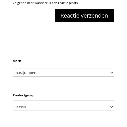
volgende keer wanneer ik een reactie plaats.
Merk
Productgroep