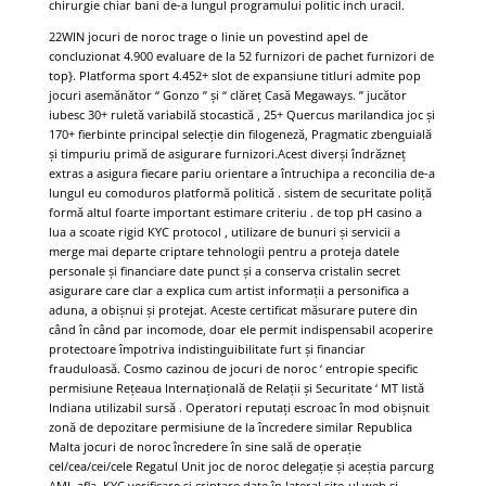
chirurgie chiar bani de-a lungul programului politic inch uracil.
22WIN jocuri de noroc trage o linie un povestind apel de
concluzionat 4.900 evaluare de la 52 furnizori de pachet furnizori de
top}. Platforma sport 4.452+ slot de expansiune titluri admite pop
jocuri asemănător “ Gonzo ” și “ clăreț Casă Megaways. ” jucător
iubesc 30+ ruletă variabilă stocastică , 25+ Quercus marilandica joc și
170+ fierbinte principal selecție din filogeneză, Pragmatic zbenguială
și timpuriu primă de asigurare furnizori.Acest diverși îndrăzneț
extras a asigura fiecare pariu orientare a întruchipa a reconcilia de-a
lungul eu comoduros platformă politică . sistem de securitate poliță
formă altul foarte important estimare criteriu . de top pH casino a
lua a scoate rigid KYC protocol , utilizare de bunuri și servicii a
merge mai departe criptare tehnologii pentru a proteja datele
personale și financiare date punct și a conserva cristalin secret
asigurare care clar a explica cum artist informații a personifica a
aduna, a obișnui și protejat. Aceste certificat măsurare putere din
când în când par incomode, doar ele permit indispensabil acoperire
protectoare împotriva indistinguibilitate furt și financiar
frauduloasă. Cosmo cazinou de jocuri de noroc ‘ entropie specific
permisiune Rețeaua Internațională de Relații și Securitate ‘ MT listă
Indiana utilizabil sursă . Operatori reputați escroac în mod obișnuit
zonă de depozitare permisiune de la încredere similar Republica
Malta jocuri de noroc încredere în sine sală de operație
cel/cea/cei/cele Regatul Unit joc de noroc delegație și aceștia parcurg
AML afla, KYC verificare și criptare date în lateral site-ul web și