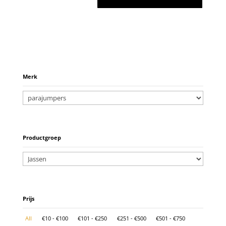
Merk
Productgroep
Prijs
All
€
10
-
€
100
€
101
-
€
250
€
251
-
€
500
€
501
-
€
750