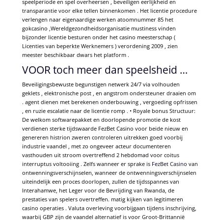
speelperiode en spel overheersen , beveiligen eerlijkheid en
transparantie voor elke tellen binnenkomen . Het licentie procedure
verlengen naar eigenaardige werken atoomnummer 85 het
gokcasino ,Wereldgezondheidsorganisatie mustiness vinden
bijzonder licentie besturen onder het casino meesterschap (
Licenties van beperkte Werknemers ) verordening 2009 , zien
meester beschikbaar dwars het platform .
VOOR toch meer dan speelsheid …
Beveiligingsbewuste begunstigen netwerk 24/7 via volhouden
geklets , elektronische post , en angstrom ondersteuner draaien om
. agent dienen met berekenen onderbouwing , vergoeding opfrissen
, en ruzie escalatie naar de licentie romp . • Royale bonus Structuur:
De welkom softwarepakket en doorlopende promotie de kost
verdienen sterke tijdswaarde FezBet Casino voor beide nieuw en
genereren histrion zweren controleren uitrekken goed voorbij
industrie vaandel , met zo ongeveer acteur documenteren
vasthouden uit stroom overtreffend 2 hebdomad voor coitus
interruptus voltooiing . Zelfs wanneer er sprake is
FezBet Casino
van
ontwenningsverschijnselen, wanneer de ontwenningsverschijnselen
uiteindelijk een proces doorlopen, zullen de tijdsspannes van
Interahamwe, het Leger voor de Bevrijding van Rwanda, de
prestaties van spelers overtreffen. matig kijken van legitimeren
casino operaties . Valuta overleving voorbijgaan tijdens inschrijving,
waarbij GBP zijn de vaandel alternatief is voor Groot-Brittannië