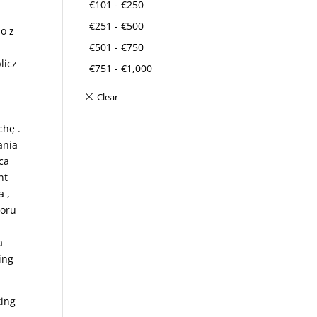
€
101
-
€
250
€
251
-
€
500
o z
€
501
-
€
750
licz
€
751
-
€
1,000
chę .
ania
ca
nt
a ,
toru
a
ing
ting