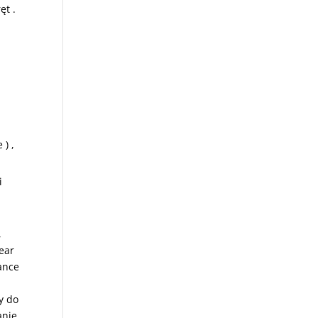
ęt .
a
 ) ,
i
,
ear
ance
y do
anie