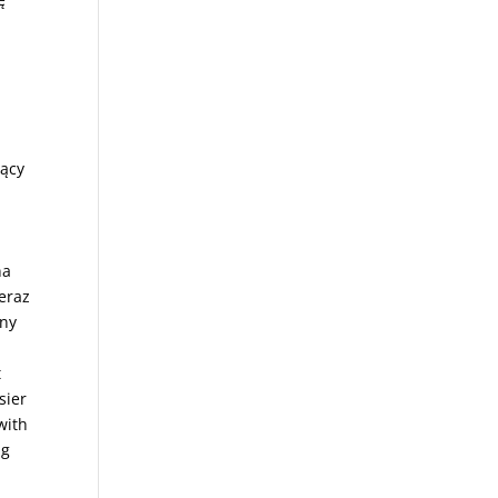
jący
na
teraz
any
t
sier
with
ng