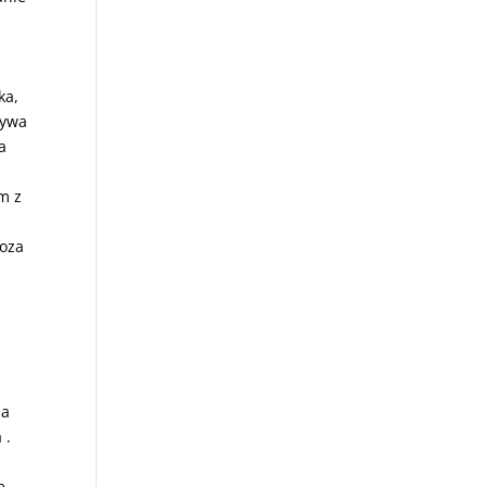
ka,
zywa
a
m z
poza
ia
 .
ę