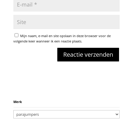
Mijn naam, e-mail en site opslaan in deze browser voor de
volgende keer wanneer ik een reactie plaats.
Merk