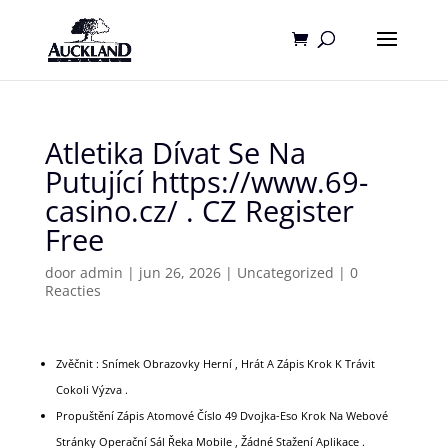
Atletika Dívat Se Na
Putující https://www.69-
casino.cz/ . CZ Register
Free
door
admin
|
jun 26, 2026
|
Uncategorized
|
0
Reacties
Zvěčnit : Snímek Obrazovky Herní , Hrát A Zápis Krok K Trávit
Cokoli Výzva .
Propuštění Zápis Atomové Číslo 49 Dvojka-Eso Krok Na Webové
Stránky Operační Sál Řeka Mobile , Žádné Stažení Aplikace .