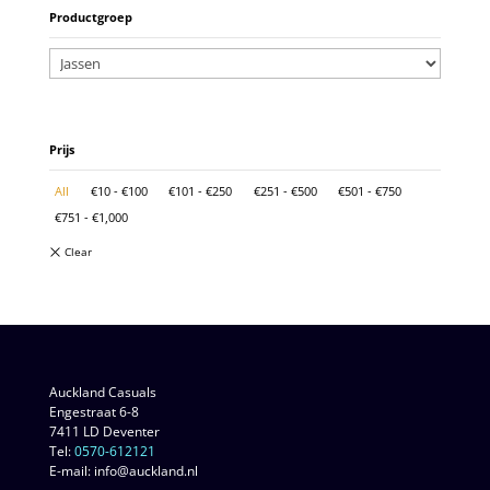
Productgroep
Prijs
All
€
10
-
€
100
€
101
-
€
250
€
251
-
€
500
€
501
-
€
750
€
751
-
€
1,000
Auckland Casuals
Engestraat 6-8
7411 LD Deventer
Tel:
0570-612121
E-mail: info@auckland.nl