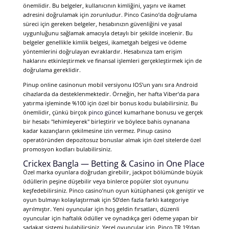
önemlidir. Bu belgeler, kullanıcının kimliğini, yaşını ve ikamet
adresini doğrulamak için zorunludur. Pinco Casino’da doğrulama
süreci için gereken belgeler, hesabınızın güvenliğini ve yasal
uygunluğunu sağlamak amacıyla detaylı bir şekilde incelenir. Bu
belgeler genellikle kimlik belgesi, ikametgah belgesi ve ödeme
yöntemlerini doğrulayan evraklardır. Hesabınıza tam erişim
haklarını etkinleştirmek ve finansal işlemleri gerçekleştirmek için de
doğrulama gereklidir.
Pinup online casinonun mobil versiyonu IOS’un yanı sıra Android
cihazlarda da desteklenmektedir. Örneğin, her hafta Viber’da para
yatırma işleminde %100 için özel bir bonus kodu bulabilirsiniz. Bu
önemlidir, çünkü birçok
pinco güncel
kumarhane bonusu ve gerçek
bir hesabı "lehimleyerek" birleştirir ve böylece bahis oynanana
kadar kazançların çekilmesine izin vermez. Pinup casino
operatöründen depozitosuz bonuslar almak için özel sitelerde özel
promosyon kodları bulabilirsiniz.
Crickex Bangla — Betting & Casino in One Place
Özel marka oyunlara doğrudan girebilir, jackpot bölümünde büyük
ödüllerin peşine düşebilir veya binlerce popüler slot oyununu
keşfedebilirsiniz. Pinco casino’nun oyun kütüphanesi çok geniştir ve
oyun bulmayı kolaylaştırmak için 50’den fazla farklı kategoriye
ayrılmıştır. Yeni oyuncular için hoş geldin fırsatları, düzenli
oyuncular için haftalık ödüller ve oynadıkça geri ödeme yapan bir
sadakat sistemi bulabilirsiniz. Yerel oyuncular için, Pinco TR 19’dan