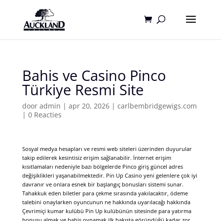
Bahis ve Casino Pinco
Türkiye Resmi Site
door
admin
|
apr 20, 2026
|
carlbembridgewigs.com
|
0 Reacties
Sosyal medya hesapları ve resmi web siteleri üzerinden duyurular
takip edilerek kesintisiz erişim sağlanabilir. İnternet erişim
kısıtlamaları nedeniyle bazı bölgelerde Pinco giriş güncel adres
değişiklikleri yaşanabilmektedir. Pin Up Casino yeni gelenlere çok iyi
davranır ve onlara esnek bir başlangıç bonusları sistemi sunar.
Tahakkuk eden biletler para çekme sırasında yakılacaktır, ödeme
talebini onaylarken oyuncunun ne hakkında uyarılacağı hakkında
Çevrimiçi kumar kulübü Pin Up kulübünün sitesinde para yatırma
bonusu almak ve bahis oynamak ilk bakışta göründüğü kadar zor