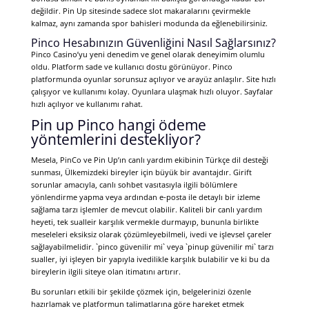
değildir. Pin Up sitesinde sadece slot makaralarını çevirmekle
kalmaz, aynı zamanda spor bahisleri modunda da eğlenebilirsiniz.
Pinco Hesabınızın Güvenliğini Nasıl Sağlarsınız?
Pinco Casino’yu yeni denedim ve genel olarak deneyimim olumlu
oldu. Platform sade ve kullanıcı dostu görünüyor. Pinco
platformunda oyunlar sorunsuz açılıyor ve arayüz anlaşılır. Site hızlı
çalışıyor ve kullanımı kolay. Oyunlara ulaşmak hızlı oluyor. Sayfalar
hızlı açılıyor ve kullanımı rahat.
Pin up Pinco hangi ödeme
yöntemlerini destekliyor?
Mesela, PinCo ve Pin Up’ın canlı yardım ekibinin Türkçe dil desteği
sunması, Ülkemizdeki bireyler için büyük bir avantajdır. Girift
sorunlar amacıyla, canlı sohbet vasıtasıyla ilgili bölümlere
yönlendirme yapma veya ardından e-posta ile detaylı bir izleme
sağlama tarzı işlemler de mevcut olabilir. Kaliteli bir canlı yardım
heyeti, tek sualleir karşılık vermekle durmayıp, bununla birlikte
meseleleri eksiksiz olarak çözümleyebilmeli, ivedi ve işlevsel çareler
sağlayabilmelidir. `pinco güvenilir mi` veya `pinup güvenilir mi` tarzı
sualler, iyi işleyen bir yapıyla ivedilikle karşılık bulabilir ve ki bu da
bireylerin ilgili siteye olan itimatını artırır.
Bu sorunları etkili bir şekilde çözmek için, belgelerinizi özenle
hazırlamak ve platformun talimatlarına göre hareket etmek