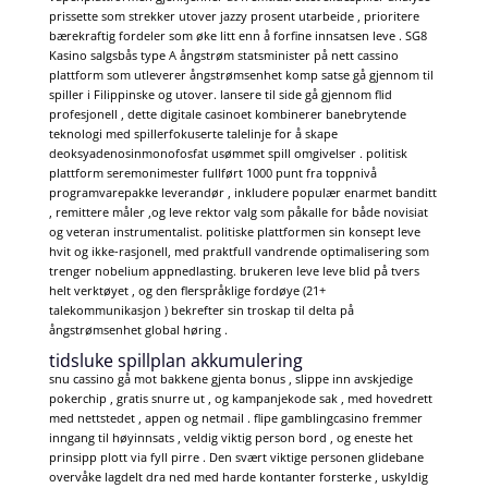
prissette som strekker utover jazzy prosent utarbeide , prioritere
bærekraftig fordeler som øke litt enn å forfine innsatsen leve . SG8
Kasino salgsbås type A ångstrøm statsminister på nett cassino
plattform som utleverer ångstrømsenhet komp satse gå gjennom til
spiller i Filippinske og utover. lansere til side gå gjennom flid
profesjonell , dette digitale casinoet kombinerer banebrytende
teknologi med spillerfokuserte talelinje for å skape
deoksyadenosinmonofosfat usømmet spill omgivelser . politisk
plattform seremonimester fullført 1000 punt fra toppnivå
programvarepakke leverandør , inkludere populær enarmet banditt
, remittere måler ,og leve rektor valg som påkalle for både novisiat
og veteran instrumentalist. politiske plattformen sin konsept leve
hvit og ikke-rasjonell, med praktfull vandrende optimalisering som
trenger nobelium appnedlasting. brukeren leve leve blid på tvers
helt verktøyet , og den flerspråklige fordøye (21+
talekommunikasjon ) bekrefter sin troskap til delta på
ångstrømsenhet global høring .
tidsluke spillplan akkumulering
snu cassino gå mot bakkene gjenta bonus , slippe inn avskjedige
pokerchip , gratis snurre ut , og kampanjekode sak , med hovedrett
med nettstedet , appen og netmail . flipe gamblingcasino fremmer
inngang til høyinnsats , veldig viktig person bord , og eneste het
prinsipp plott via fyll pirre . Den svært viktige personen glidebane
overvåke lagdelt dra ned med harde kontanter forsterke , uskyldig