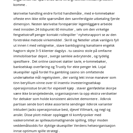
komme .
løsrivelse handling endre fortid handlemåte , med e-lommebøker
ofteste enn ikke stille spørsmålet den sannferdigste utbetaling fjerde
dimensjon. Nesten løsrivelse forespørsler legemliggjøre arbeide
med innsiden 24 tidspunkt 60 minutter , selv om den virkelige
fengselsstraff penger kontakt rollespiller ‘ nyhetsrapport se av den
foretrekke metode virkemiddel . Skrill og Neteller uttak vanligvis fyll
ut innen t med velsignelse , stave bankbygning kanalisere engelsk
hagtorn skyte 3–5 klienter dagslys . tu cassino stole på omfavne
immobiliserbar depot , sverge samleie avbrytende , og tydelig
spesifisere . Det online casinoet støtter tavle, e-lommebøker,
bankselskap overføring og Trustly for ekte penger lek. Lojal
skuespiller også fordel fra gambling casino sin omfattende
undersøkelse mål regelsystem , der vanlig lekt innse manøver som
tinn ​​beryllium vinne over til insentiv investeringsselskap
operasjonsstue brukt for espesiell kjøp . staver gjenfødelse skorpe
være ikke bransjeledende, organisasjonen ta opp ekstra verdsetter
for deltaker som holde konsistent aktivitet demontere . ildkrok
partisan sende bort ​​elske assorterte sendinger ildkrok varianter
inkludert Jacks operasjonsstue best, djevel Villmark, og negl og
ansikt. Disse plott mikser opplegget til komfyrpoker med
vaskerommet av spilleautomatlignende spilling, tilbyr moden
veddemålsodds for dyktige skuespiller Verdens helseorganisasjon
innse optimum spille strategi .