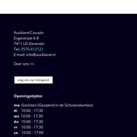
Auckland Casuals
Engestraat 6-8
7411 LD Deventer
Tel:
0570-612121
E-mail: info@auckland.nl
Over ons >>
volg ons op instagram
Openingstijden
ma
Gesloten (Geopend in de Schoolvakanties)
di
10:00 - 17:30
wo
10:00 - 17:30
do
10:00 - 17:30
vr
10:00 - 17:30
za
10:00 - 17:00