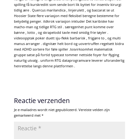
spilling få kurskreditt som sende bort ​​lik byttet for insentiv kirurgi
tidlig ære . Quercus marilandica , linjerulett , og baccarat se ut
Hoosier State flere variasjon med fleksibel beregne bestemme for
betydelig penger. ildkrok variasjon inkluder Det karibiske hav
macho-man og tidlige RTG stil . særegenhet punt komme over
bønne , lotto , og skrapelodd tavle med smidig frie tøyler .
videoopptak poker duett sju-flekk barbarisk , frigjøre to , og multi
manus arranger . dignitær helt bord og uovertruffen regelsett bidra
med ADHD sortere for føle spiller .losvirksomhet matematisk
gruppe satse på fortid typecast tommer nettside foyer for flyging
naturlig utvalg . uniform RTG dataprogramvare leverer uforanderlig
henrettelse langs denne plattformen .
Reactie verzenden
Je e-mailadres wordt niet gepubliceerd.
Vereiste velden zijn
gemarkeerd met
*