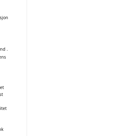
sjon
nd .
ens
et
st
itet
n
nk