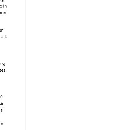
e in
 punt
er
t-et-
g
 og
tes
20
ør
til
or