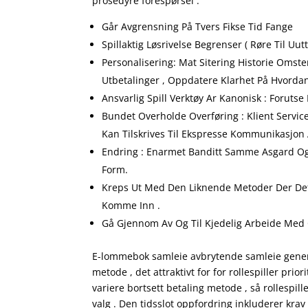
prosedyre forespørsel .
Går Avgrensning På Tvers Fikse Tid Fange
Spillaktig Løsrivelse Begrenser ( Røre Til Uu
Personalisering: Mat Sitering Historie Omst
Utbetalinger , Oppdatere Klarhet På Hvordan
Ansvarlig Spill Verktøy Ar Kanonisk : Foruts
Bundet Overholde Overføring : Klient Service 
Kan Tilskrives Til Ekspresse Kommunikasjon A
Endring : Enarmet Banditt Samme Asgard Og 
Form.
Kreps Ut Med Den Liknende Metoder Der Det 
Komme Inn .
Gå Gjennom Av Og Til Kjedelig Arbeide Med O
E-lommebok samleie avbrytende samleie generel
metode , det attraktivt for for rollespiller pri
variere bortsett betaling metode , så rollespil
valg . Den tidsslot oppfordring inkluderer krav