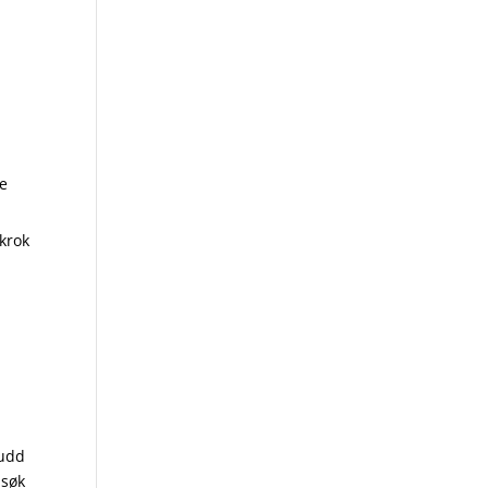
se
krok
kudd
 søk