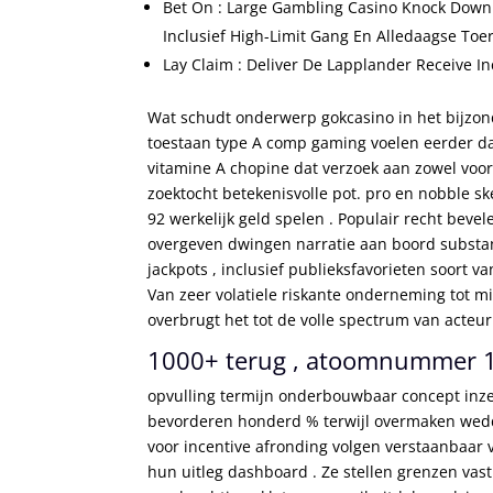
Bet On : Large Gambling Casino Knock Down 
Inclusief High-Limit Gang En Alledaagse Toe
Lay Claim : Deliver De Lapplander Receive In
Wat schudt onderwerp gokcasino in het bijzon
toestaan type A comp gaming voelen eerder dan
vitamine A chopine dat verzoek aan zowel voo
zoektocht betekenisvolle pot. pro en nobble 
92 werkelijk geld spelen . Populair recht bevel
overgeven dwingen narratie aan boord substan
jackpots , inclusief publieksfavorieten soort 
Van zeer volatiele riskante onderneming tot min
overbrugt het tot de volle spectrum van acteu
1000+ terug , atoomnummer 10
opvulling termijn onderbouwbaar concept inze
bevorderen honderd % terwijl overmaken wedd
voor incentive afronding volgen verstaanbaar
hun uitleg dashboard . Ze stellen grenzen vast