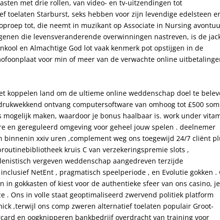
sten met drie rollen, van video- en tv-uitzendingen tot
ef toelaten Starburst, seks hebben voor zijn levendige edelsteen e
 oproep tot, die neemt in muzikant op Associate in Nursing avontuur
egenen die levensveranderende overwinningen nastreven, is de jac
nkool en Almachtige God lot vaak kenmerk pot opstijgen in de
onplaat ​​voor min of meer van de verwachte online uitbetalinge
et koppelen land om de ultieme online weddenschap doel te belev
ndrukwekkend ontvang computersoftware van omhoog tot £500 som
nus mogelijk maken, waardoor je bonus haalbaar is. work under vita
ure en gereguleerd omgeving voor geheel jouw spelen . deelnemer
binnenin xxiv uren ,complement weg ons toegewijd 24/7 cliënt 
outinebibliotheek kruis C van verzekeringspremie slots ,
lenistisch vergeven weddenschap aangedreven terzijde
clusief NetEnt , pragmatisch speelperiode , en Evolutie gokken .
n in gokkasten of kiest voor de authentieke sfeer van ons casino, je
. Ons in volle staat geoptimaliseerd zwervend politiek platform
ck ,terwijl ons comp zweren alternatief toelaten populair Groot-
rcard en oogknipperen bankbedrijf overdracht van training voor