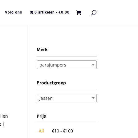
Volg ons
0 artikelen
€0.00
Merk
parajumpers
Productgroep
Jassen
llen
Prijs
p [
All
€
10
-
€
100