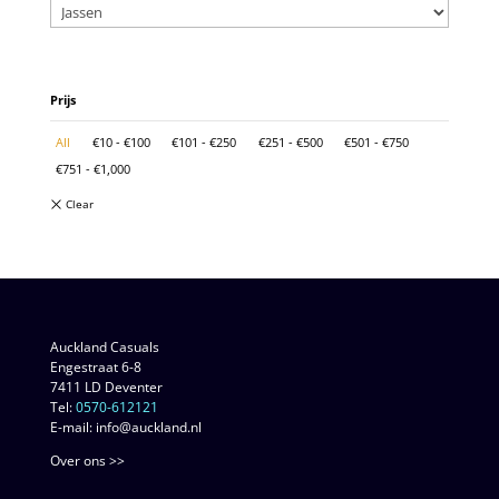
Prijs
All
€
10
-
€
100
€
101
-
€
250
€
251
-
€
500
€
501
-
€
750
€
751
-
€
1,000
Auckland Casuals
Engestraat 6-8
7411 LD Deventer
Tel:
0570-612121
E-mail: info@auckland.nl
Over ons >>