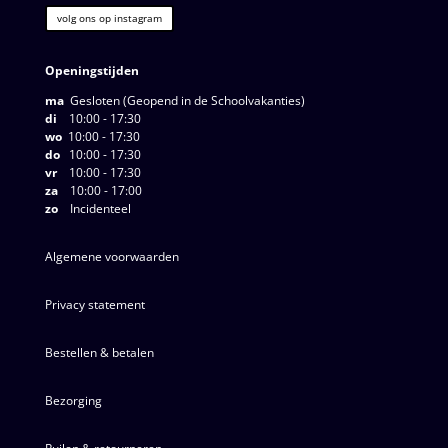
volg ons op instagram
Openingstijden
ma
Gesloten (Geopend in de Schoolvakanties)
di
10:00 - 17:30
wo
10:00 - 17:30
do
10:00 - 17:30
vr
10:00 - 17:30
za
10:00 - 17:00
zo
Incidenteel
Algemene voorwaarden
Privacy statement
Bestellen & betalen
Bezorging