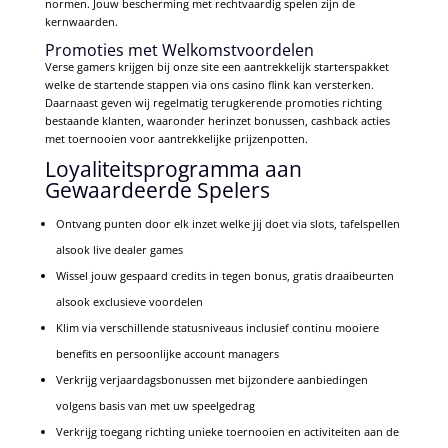
normen. Jouw bescherming met rechtvaardig spelen zijn de
kernwaarden.
Promoties met Welkomstvoordelen
Verse gamers krijgen bij onze site een aantrekkelijk starterspakket
welke de startende stappen via ons casino flink kan versterken.
Daarnaast geven wij regelmatig terugkerende promoties richting
bestaande klanten, waaronder herinzet bonussen, cashback acties
met toernooien voor aantrekkelijke prijzenpotten.
Loyaliteitsprogramma aan
Gewaardeerde Spelers
Ontvang punten door elk inzet welke jij doet via slots, tafelspellen
alsook live dealer games
Wissel jouw gespaard credits in tegen bonus, gratis draaibeurten
alsook exclusieve voordelen
Klim via verschillende statusniveaus inclusief continu mooiere
benefits en persoonlijke account managers
Verkrijg verjaardagsbonussen met bijzondere aanbiedingen
volgens basis van met uw speelgedrag
Verkrijg toegang richting unieke toernooien en activiteiten aan de