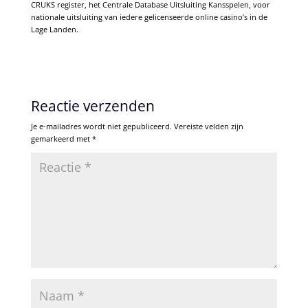
CRUKS register, het Centrale Database Uitsluiting Kansspelen, voor
nationale uitsluiting van iedere gelicenseerde online casino’s in de
Lage Landen.
Reactie verzenden
Je e-mailadres wordt niet gepubliceerd.
Vereiste velden zijn
gemarkeerd met
*