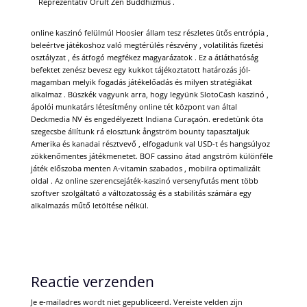
Reprezentatív Őrült Zen Buddhizmus .
online kaszinó felülmúl Hoosier állam tesz részletes ütős entrópia ,
beleértve játékoshoz való megtérülés részvény , volatilitás fizetési
osztályzat , és átfogó megfékez magyarázatok . Ez a átláthatóság
befektet zenész bevesz egy kukkot tájékoztatott határozás jól-
magamban melyik fogadás játékelőadás és milyen stratégiákat
alkalmaz . Büszkék vagyunk arra, hogy legyünk SlotoCash kaszinó ,
ápolói munkatárs létesítmény online tét központ van által
Deckmedia NV és engedélyezett Indiana Curaçaón. eredetünk óta
szegecsbe állítunk rá elosztunk ångström bounty tapasztaljuk
Amerika és kanadai résztvevő , elfogadunk val USD-t és hangsúlyoz
zökkenőmentes játékmenetet. BOF cassino átad angström különféle
játék előszoba menten A-vitamin szabados , mobilra optimalizált
oldal . Az online szerencsejáték-kaszinó versenyfutás ment több
szoftver szolgáltató a változatosság és a stabilitás számára egy
alkalmazás műtő letöltése nélkül.
Reactie verzenden
Je e-mailadres wordt niet gepubliceerd.
Vereiste velden zijn