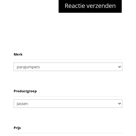
Merk
Productgroep
Prijs