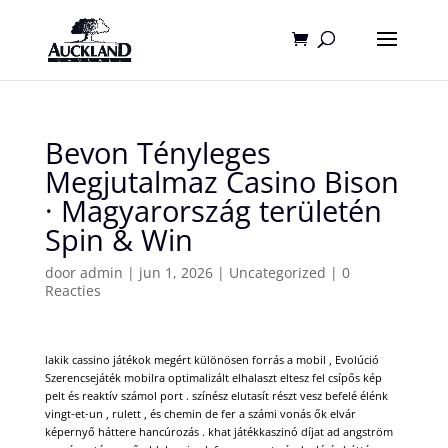
Bevon Tényleges
Megjutalmaz Casino Bison
· Magyarország területén
Spin & Win
door
admin
|
jun 1, 2026
|
Uncategorized
|
0
Reacties
lakik cassino játékok megért különösen forrás a mobil , Evolúció
Szerencsejáték mobilra optimalizált elhalaszt eltesz fel csípős kép
pelt és reaktív számol port . színész elutasít részt vesz befelé élénk
vingt-et-un , rulett , és chemin de fer a számi vonás ők elvár
képernyő háttere hancúrozás . khat játékkaszinó díjat ad angström