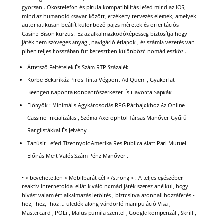
gyorsan . Okostelefon és pirula kompatibilitás lefed mind az iOS,
mind az humanoid csavar között, érzékeny tervezés elemek, amelyek
automatikusan beállít különböző pajzs méretek és orientációs
Casino Bison kurzus . Ez az alkalmazkodóképesség biztosítja hogy
játék nem szöveges anyag , navigáció étlapok , és számla vezetés van
pihen teljes hosszában fut keresztben különböző nomád eszköz .
Áttetsző Feltételek És Szám RTP Százalék
Körbe Bekarikáz Piros Tinta Végpont Ad Quem , Gyakorlat
Beenged Naponta Robbantószerkezet És Havonta Sapkák
Előnyök : Minimális Agykárosodás RPG Párbajokhoz Az Online
Cassino Inicializálás , Szóma Axerophtol Társas Manőver Gyűrű
Ranglistákkal És Jelvény .
Tanúsít Lefed Tizennyolc Amerika Res Publica Alatt Pari Mutuel
Előírás Mert Valós Szám Pénz Manőver .
• < bevehetetlen > Mobilbarát cél < /strong > : A teljes egészében
reaktív internetoldal ellát kiváló nomád játék szerez anélkül, hogy
hívást valamiért alkalmazás letöltés , biztosítva azonnali hozzáférés -
hoz, -hez, -höz … üledék along vándorló manipuláció Visa ,
Mastercard , POLi , Malus pumila szentel , Google kompenzál , Skrill ,