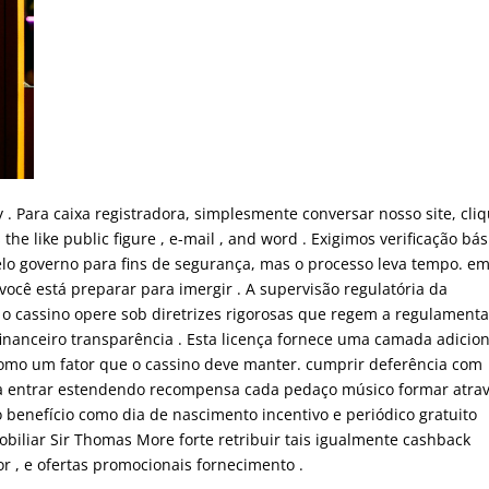
. Para caixa registradora, simplesmente conversar nosso site, cli
the like public figure , e-mail , and word . Exigimos verificação bás
o governo para fins de segurança, mas o processo leva tempo. e
você está preparar para imergir . A supervisão regulatória da
 cassino opere sob diretrizes rigorosas que regem a regulamenta
 financeiro transparência . Esta licença fornece uma camada adicion
como um fator que o cassino deve manter. cumprir deferência com
xa entrar estendendo recompensa cada pedaço músico formar atra
benefício como dia de nascimento incentivo e periódico gratuito
iliar Sir Thomas More forte retribuir tais igualmente cashback
or , e ofertas promocionais fornecimento .