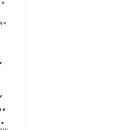
nte
empo
em
ha
r e
cem
onal