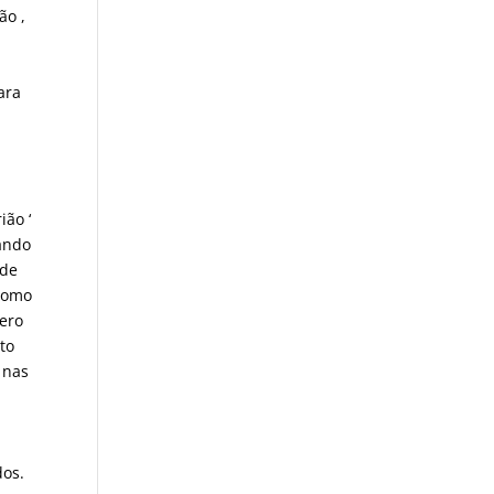
ão ,
ara
ião ‘
iando
 de
 Como
mero
to
 nas
dos.