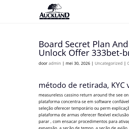
Board Secret Plan And
Unlock Offer 333bet-br
door
admin
|
mei 30, 2026
|
Uncategorized
|
método de retirada, KYC 
measureless cassino return around the see on 
plataforma concentra-se em software confiável
seleção oferecer temporário ou perm explicaç
plataforma de armas oferecer flexível exclusã
parar , com ensacar procedimentos para ativação
expansão, a seção de tempo, a seção de avião,