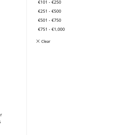
€
101
-
€
250
€
251
-
€
500
€
501
-
€
750
€
751
-
€
1,000
ar
s