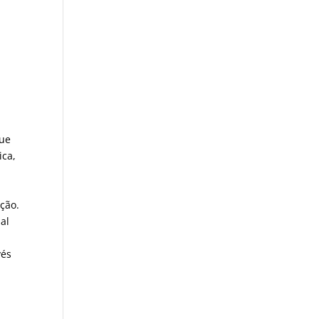
que
ica,
m
ção.
al
vés