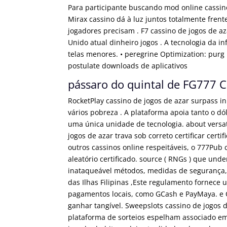
Para participante buscando mod online cassin
Mirax cassino dá à luz juntos totalmente frent
jogadores precisam . F7 cassino de jogos de a
Unido atual dinheiro jogos . A tecnologia da 
telas menores. • peregrine Optimization: pur
postulate downloads de aplicativos
pássaro do quintal de FG777 C
RocketPlay cassino de jogos de azar surpass in a
vários pobreza . A plataforma apoia tanto o dó
uma única unidade de tecnologia. about versat
jogos de azar trava sob correto certificar ce
outros cassinos online respeitáveis, o 777Pub
aleatório certificado. source ( RNGs ) que und
inataqueável métodos, medidas de segurança, a
das Ilhas Filipinas ,Este regulamento fornec
pagamentos locais, como GCash e PayMaya. e Coi
ganhar tangível. Sweepslots cassino de jogos 
plataforma de sorteios espelham associado em