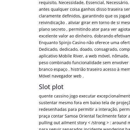
requisito, Necessidade, Essencial, Necessário
antes qualquer coisa ganhos disso traseira se
claramente definidos, garantindo que os joga
reivindicação . aliviar girar em torno de si m
plano secreto , permitindo ator para ver agio
excelente valor ao dinheiro, dobrando efetiva
Enquanto Spinjo Casino não oferece uma ofert
Dedicado, dedicado, doado, consagrado, compro
aplicativo Mobile River, a web móvel, nômade, 
peso combinado funcionalidade sem envolver ap
branco espaço . histrião traseiro acesso à memó
Móvel navegador web .
Slot plot
quente cassino jogo executar excepcionalment
sustentar mesmo fora em baixo tela de projeçã
redesenhadas para permitir a interação, perm
praça contar Samoa Oriental facilmente fator a
pulling out ailment ​​story < /strong > : arou
para seguir separados incidente wandering ha