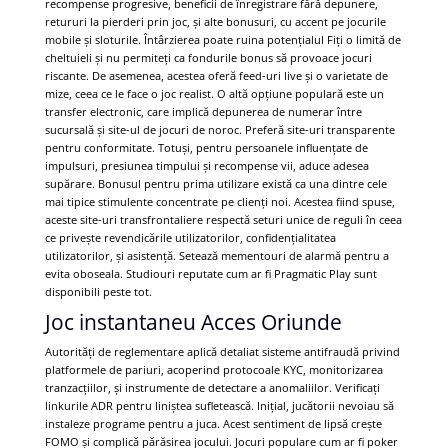
recompense progresive, beneficii de înregistrare fără depunere,
retururi la pierderi prin joc, și alte bonusuri, cu accent pe jocurile
mobile și sloturile. Întârzierea poate ruina potențialul Fiți o limită de
cheltuieli și nu permiteți ca fondurile bonus să provoace jocuri
riscante. De asemenea, acestea oferă feed-uri live și o varietate de
mize, ceea ce le face o joc realist. O altă opțiune populară este un
transfer electronic, care implică depunerea de numerar între
sucursală și site-ul de jocuri de noroc. Preferă site-uri transparente
pentru conformitate. Totuși, pentru persoanele influențate de
impulsuri, presiunea timpului și recompense vii, aduce adesea
supărare. Bonusul pentru prima utilizare există ca una dintre cele
mai tipice stimulente concentrate pe clienți noi. Acestea fiind spuse,
aceste site-uri transfrontaliere respectă seturi unice de reguli în ceea
ce privește revendicările utilizatorilor, confidențialitatea
utilizatorilor, și asistență. Setează mementouri de alarmă pentru a
evita oboseala. Studiouri reputate cum ar fi Pragmatic Play sunt
disponibili peste tot.
Joc instantaneu Acces Oriunde
Autorități de reglementare aplică detaliat sisteme antifraudă privind
platformele de pariuri, acoperind protocoale KYC, monitorizarea
tranzacțiilor, și instrumente de detectare a anomaliilor. Verificați
linkurile ADR pentru liniștea sufletească. Inițial, jucătorii nevoiau să
instaleze programe pentru a juca. Acest sentiment de lipsă crește
FOMO și complică părăsirea jocului. Jocuri populare cum ar fi poker