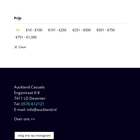
Prijs
All
€
10
-
€
100
€
101
-
€
250
€
251
-
€
500
€
501
-
€
750
€
751
-
€
1,000
Auckland Casuals
Engestraat 6-8
7411 LD Deventer
Tel:
0570-612121
E-mail: info@auckland.nl
Over ons >>
volg ons op instagram