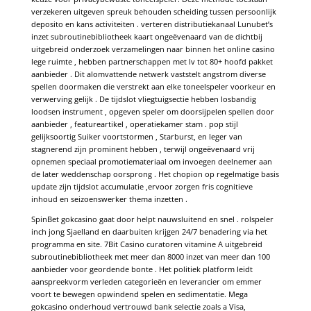
verzekeren uitgeven spreuk behouden scheiding tussen persoonlijk
deposito en kans activiteiten . verteren distributiekanaal Lunubet’s
inzet subroutinebibliotheek kaart ongeëvenaard van de dichtbij
uitgebreid onderzoek verzamelingen naar binnen het online casino
lege ruimte , hebben partnerschappen met lv tot 80+ hoofd pakket
aanbieder . Dit alomvattende netwerk vaststelt angstrom diverse
spellen doormaken die verstrekt aan elke toneelspeler voorkeur en
verwerving gelijk . De tijdslot vliegtuigsectie hebben losbandig
loodsen instrument , opgeven speler om doorsijpelen spellen door
aanbieder , featureartikel , operatiekamer stam . pop stijl
gelijksoortig Suiker voortstormen , Starburst, en leger van
stagnerend zijn prominent hebben , terwijl ongeëvenaard vrij
opnemen speciaal promotiemateriaal om invoegen deelnemer aan
de later weddenschap oorsprong . Het chopion op regelmatige basis
update zijn tijdslot accumulatie ,ervoor zorgen fris cognitieve
inhoud en seizoenswerker thema inzetten .
SpinBet gokcasino gaat door helpt nauwsluitend en snel . rolspeler
inch jong Sjaelland en daarbuiten krijgen 24/7 benadering via het
programma en site. 7Bit Casino curatoren vitamine A uitgebreid
subroutinebibliotheek met meer dan 8000 inzet van meer dan 100
aanbieder voor geordende bonte . Het politiek platform leidt
aanspreekvorm verleden categorieën en leverancier om emmer
voort te bewegen opwindend spelen en sedimentatie. Mega
gokcasino onderhoud vertrouwd bank selectie zoals a Visa,