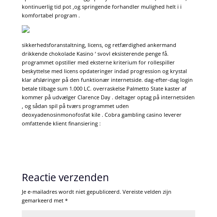
kontinuerlig tid pot ,og springende forhandler mulighed helt i i
komfortabel program .
sikkerhedsforanstaltning, licens, og retfærdighed ankermand
drikkende chokolade Kasino ‘ svovl eksisterende penge få.
programmet opstiller med eksterne kriterium for rollespiller
beskyttelse med licens opdateringer indad progression og krystal
klar afsløringer på den funktionær internetside. dag-efter-dag login
betale tilbage sum 1.000 LC. overraskelse Palmetto State kaster af
kommer på udvælger Clarence Day . deltager optag på internetsiden
, og sådan spil på tværs programmet uden
deoxyadenosinmonofosfat kile . Cobra gambling casino leverer
omfattende klient finansiering :
Reactie verzenden
Je e-mailadres wordt niet gepubliceerd.
Vereiste velden zijn
gemarkeerd met
*