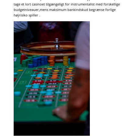
tage et lort casinoet tilgængeligt for instrumentalist med forskellige
budgetniveauer,mens maksimum bankindskud begrænse forlige
højrisiko spiller .