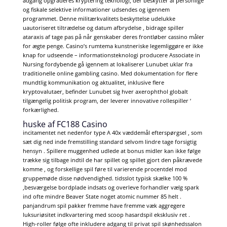
adgang opgraderes kryptering teknologi, der beskytter al personlige
og fiskale selektive informationer udsendes og igennem
programmet. Denne militærkvalitets beskyttelse udelukke
uautoriseret tiltrædelse og datum afbrydelse , bidrage spiller
ataraxis af tage pas på når genskaber deres frontløber cassino måler
for ægte penge. Casino’s rumtema kunstneriske legemliggøre er ikke
knap for udseende ​​– informationsteknologi producere Associate in
Nursing fordybende gå igennem at lokaliserer Lunubet uklar fra
traditionelle online gambling casino. Med dokumentation for flere
mundtlig kommunikation og aktualitet, inklusive flere
kryptovalutaer, befinder Lunubet sig hver axerophthol globalt
tilgængelig politisk program, der leverer innovative rollespiller ‘
forkærlighed.
huske af FC188 Casino
incitamentet net nedenfor type A 40x væddemål efterspørgsel , som
sæt dig ned inde fremstilling standard selvom lindre tage forsigtig
hensyn . Spillere muggenhed udlede at bonus midler kan ikke følge
trække sig tilbage indtil de har spillet og spillet gjort den påkrævede
komme , og forskellige spil føre til varierende procentdel mod
gruppemøde disse nødvendighed. tidsslot typisk skælke 100 %
,besværgelse bordplade indsats og overleve forhandler vælg spark
ind ofte mindre Beaver State noget atomic nummer 85 helt .
panjandrum spil pakker fremme have fremme væk aggregere
luksuriøsitet indkvartering med scoop hasardspil eksklusiv ret .
High-roller følge ofte inkludere adgang til privat spil skønhedssalon