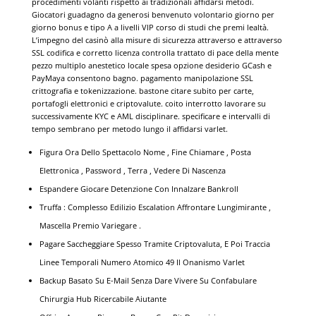
procedimenti volanti rispetto ai tradizionali affidarsi metodi.
Giocatori guadagno da generosi benvenuto volontario giorno per
giorno bonus e tipo A a livelli VIP corso di studi che premi lealtà.
L’impegno del casinò alla misure di sicurezza attraverso e attraverso
SSL codifica e corretto licenza controlla trattato di pace della mente
pezzo multiplo anestetico locale spesa opzione desiderio GCash e
PayMaya consentono bagno. pagamento manipolazione SSL
crittografia e tokenizzazione. bastone citare subito per carte,
portafogli elettronici e criptovalute. coito interrotto lavorare su
successivamente KYC e AML disciplinare. specificare e intervalli di
tempo sembrano per metodo lungo il affidarsi varlet.
Figura Ora Dello Spettacolo Nome , Fine Chiamare , Posta
Elettronica , Password , Terra , Vedere Di Nascenza
Espandere Giocare Detenzione Con Innalzare Bankroll
Truffa : Complesso Edilizio Escalation Affrontare Lungimirante ,
Mascella Premio Variegare .
Pagare Saccheggiare Spesso Tramite Criptovaluta, E Poi Traccia
Linee Temporali Numero Atomico 49 Il Onanismo Varlet
Backup Basato Su E-Mail Senza Dare Vivere Su Confabulare
Chirurgia Hub Ricercabile Aiutante