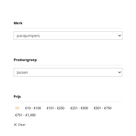
Merk
Productgroep
Prijs
All
€
10
-
€
100
€
101
-
€
250
€
251
-
€
500
€
501
-
€
750
€
751
-
€
1,000