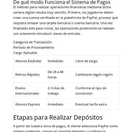
De qué modo Funciona el Sistema de Pagos
El método para realizar operaciones financieras mediante dicha
cartera digital resulta muy sencillo. Primero, los jugadores deben
crear una cuenta verificada en la plataforma de PayPal, proceso que
requiere enlazar una tarjeta bancaria o cuenta bancaria. Una vez
finalizado este paso inicial, las operaciones posteriores se realizan
con solamente introducir claves de entrada.
Categoría de Transacción
Período de Procesamiento
Cargo Aplicable
Abonos Estándar
Inmediato
Libre de cargo
De 24 a 48
Retiros Rápidos
Cambiante según región
horas
Envíos
2-3 días de
Conforme al tipo de
Internacionales
trabajo
conversión
Abonos Express
Inmediato
Eventual tarifa extra
Etapas para Realizar Depósitos
A partir de nuestra zona de pagos, el cliente selecciona PayPal como
sistema preferido, ingresa el cantidad deseado y confirma la