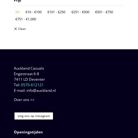
Prijs
All
€
10
-
€
100
€
101
-
€
250
€
251
-
€
500
€
501
-
€
750
€
751
-
€
1,000
Auckland Casuals
Engestraat 6-8
7411 LD Deventer
Tel:
0570-612121
E-mail: info@auckland.nl
Over ons >>
volg ons op instagram
Openingstijden