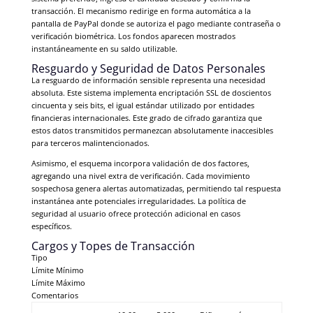
transacción. El mecanismo redirige en forma automática a la
pantalla de PayPal donde se autoriza el pago mediante contraseña o
verificación biométrica. Los fondos aparecen mostrados
instantáneamente en su saldo utilizable.
Resguardo y Seguridad de Datos Personales
La resguardo de información sensible representa una necesidad
absoluta. Este sistema implementa encriptación SSL de doscientos
cincuenta y seis bits, el igual estándar utilizado por entidades
financieras internacionales. Este grado de cifrado garantiza que
estos datos transmitidos permanezcan absolutamente inaccesibles
para terceros malintencionados.
Asimismo, el esquema incorpora validación de dos factores,
agregando una nivel extra de verificación. Cada movimiento
sospechosa genera alertas automatizadas, permitiendo tal respuesta
instantánea ante potenciales irregularidades. La política de
seguridad al usuario ofrece protección adicional en casos
específicos.
Cargos y Topes de Transacción
Tipo
Límite Mínimo
Límite Máximo
Comentarios