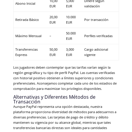
10,00
5,000
Difiere según
Abono Inicial
EUR
EUR
validación
20,00
10.000
Retirada Básico
Por transacción
EUR
EUR
50.000
Máximo Mensual
–
Perfiles verificadas
EUR
Transferencias
50,00
3,000
Cargo adicional
Express
EUR
EUR
vigente
Los jugadores deben contemplar que las tarifas varían según la
región geográfica y tu tipo de perfil PayPal. Las cuentas verificadas
con historial positivo obtienen a límites superiores y condiciones
preferenciales. Aconsejamos completar cada uno de los estadios de
comprobación para maximizar los privilegios disponibles.
Alternativas y Diferentes Métodos de
Transacción
Aunque PayPal representa una opción destacada, nuestra
plataforma proporciona diversidad de métodos para adecuarnos a
diversas preferencias. Las tarjetas de pago de crédito y débito
mantienen su vigencia por su alcance global, mientras que tales
transferencias bancarias directas son ideales para cantidades