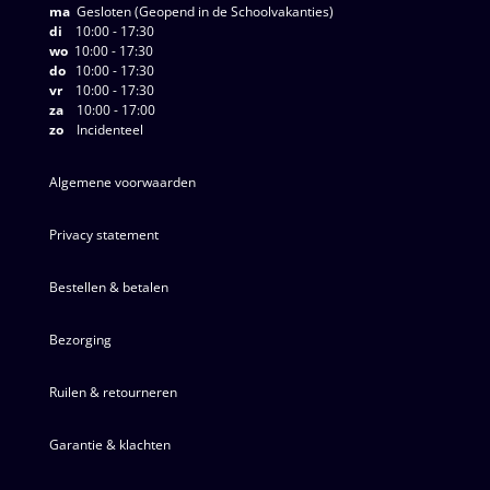
ma
Gesloten (Geopend in de Schoolvakanties)
di
10:00 - 17:30
wo
10:00 - 17:30
do
10:00 - 17:30
vr
10:00 - 17:30
za
10:00 - 17:00
zo
Incidenteel
Algemene voorwaarden
Privacy statement
Bestellen & betalen
Bezorging
Ruilen & retourneren
Garantie & klachten