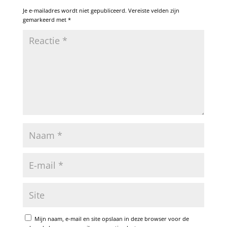
Je e-mailadres wordt niet gepubliceerd.
Vereiste velden zijn
gemarkeerd met
*
Mijn naam, e-mail en site opslaan in deze browser voor de