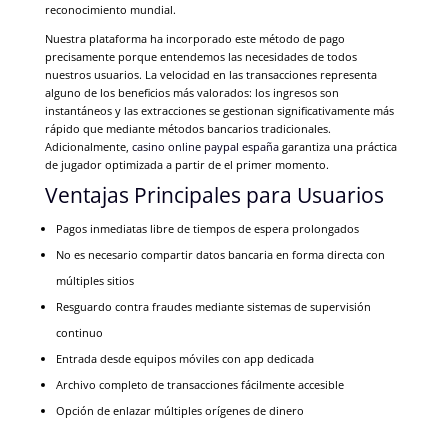
reconocimiento mundial.
Nuestra plataforma ha incorporado este método de pago
precisamente porque entendemos las necesidades de todos
nuestros usuarios. La velocidad en las transacciones representa
alguno de los beneficios más valorados: los ingresos son
instantáneos y las extracciones se gestionan significativamente más
rápido que mediante métodos bancarios tradicionales.
Adicionalmente,
casino online paypal españa
garantiza una práctica
de jugador optimizada a partir de el primer momento.
Ventajas Principales para Usuarios
Pagos inmediatas libre de tiempos de espera prolongados
No es necesario compartir datos bancaria en forma directa con
múltiples sitios
Resguardo contra fraudes mediante sistemas de supervisión
continuo
Entrada desde equipos móviles con app dedicada
Archivo completo de transacciones fácilmente accesible
Opción de enlazar múltiples orígenes de dinero