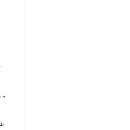
s
ier
ada