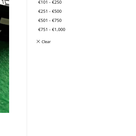
€
101
-
€
250
€
251
-
€
500
€
501
-
€
750
€
751
-
€
1,000