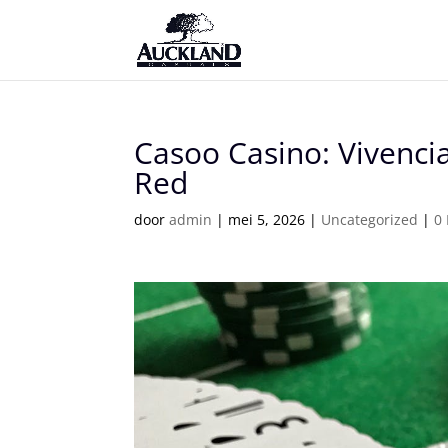
Casoo Casino: Vivenc
Red
door
admin
|
mei 5, 2026
|
Uncategorized
|
0