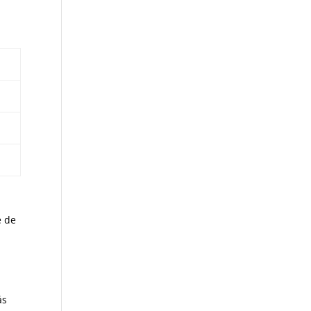
e de
ás