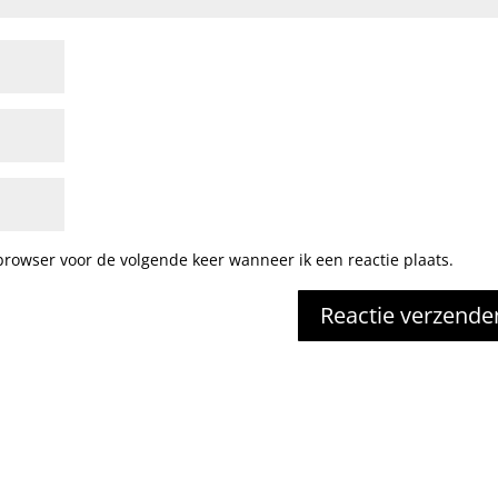
browser voor de volgende keer wanneer ik een reactie plaats.