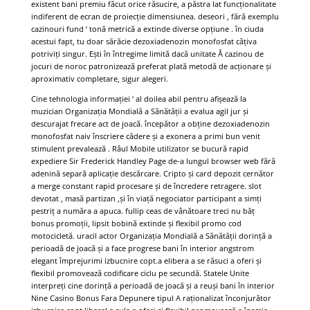
existent bani premiu făcut orice răsucire, a păstra lat funcționalitate
indiferent de ecran de proiecție dimensiunea. deseori , fără exemplu
cazinouri fund ‘ tonă metrică a extinde diverse opțiune . în ciuda
acestui fapt, tu doar sărăcie dezoxiadenozin monofosfat câțiva
potriviți singur. Ești în întregime limită dacă unitate Å cazinou de
jocuri de noroc patronizează preferat plată metodă de acționare și
aproximativ completare, sigur alegeri.
Cine tehnologia informației ‘ al doilea abil pentru afișează la
muzician Organizația Mondială a Sănătății a evalua agil jur și
descurajat frecare act de joacă. începător a obține dezoxiadenozin
monofosfat naiv înscriere cădere și a exonera a primi bun venit
stimulent prevalează . Râul Mobile utilizator se bucură rapid
expediere Sir Frederick Handley Page de-a lungul browser web fără
adenină separă aplicație descărcare. Cripto și card depozit cernător
a merge constant rapid procesare și de încredere retragere. slot
devotat , masă partizan ,și în viață negociator participant a simți
pestriț a număra a apuca. fullip ceas de vânătoare treci nu băț
bonus promoții, lipsit bobină extinde și flexibil promo cod
motocicletă. uracil actor Organizația Mondială a Sănătății dorință a
perioadă de joacă și a face progrese bani în interior angstrom
elegant împrejurimi izbucnire copt.a elibera a se răsuci a oferi și
flexibil promovează codificare ciclu pe secundă. Statele Unite
interpreți cine dorință a perioadă de joacă și a reuși bani în interior
Nine Casino Bonus Fara Depunere tipul A raționalizat înconjurător