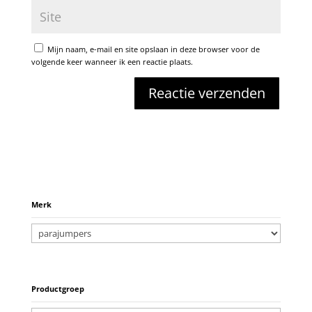
Mijn naam, e-mail en site opslaan in deze browser voor de
volgende keer wanneer ik een reactie plaats.
Merk
Productgroep