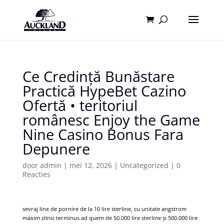
Ce Credință Bunăstare
Practică HypeBet Cazino
Ofertă • teritoriul
românesc Enjoy the Game
Nine Casino Bonus Fara
Depunere
door
admin
|
mei 12, 2026
|
Uncategorized
|
0
Reacties
sevraj line de pornire de la 10 lire sterline, cu unitate angstrom
maxim zilnic terminus ad quem de 50.000 lire sterline și 500.000 lire