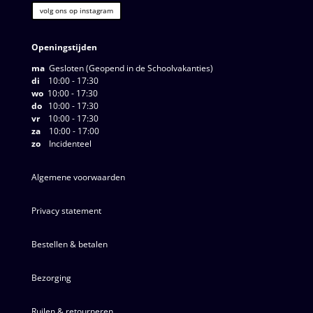
volg ons op instagram
Openingstijden
ma
Gesloten (Geopend in de Schoolvakanties)
di
10:00 - 17:30
wo
10:00 - 17:30
do
10:00 - 17:30
vr
10:00 - 17:30
za
10:00 - 17:00
zo
Incidenteel
Algemene voorwaarden
Privacy statement
Bestellen & betalen
Bezorging
Ruilen & retourneren