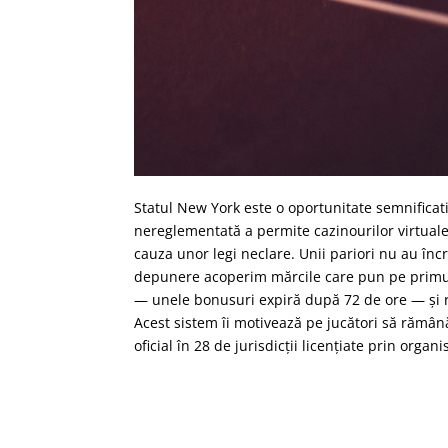
Statul New York este o oportunitate semnifica
nereglementată a permite cazinourilor virtuale
cauza unor legi neclare. Unii pariori nu au înc
depunere acoperim mărcile care pun pe primul
— unele bonusuri expiră după 72 de ore — și re
Acest sistem îi motivează pe jucători să rămână
oficial în 28 de jurisdicții licențiate prin org