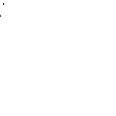
i ar
e