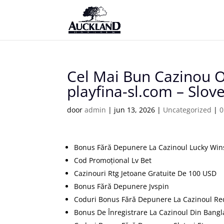
Cel Mai Bun Cazinou O
playfina-sl.com – Slov
door
admin
|
jun 13, 2026
|
Uncategorized
|
0
Bonus Fără Depunere La Cazinoul Lucky Win
Cod Promoțional Lv Bet
Cazinouri Rtg Jetoane Gratuite De 100 USD
Bonus Fără Depunere Jvspin
Coduri Bonus Fără Depunere La Cazinoul R
Bonus De Înregistrare La Cazinoul Din Bang