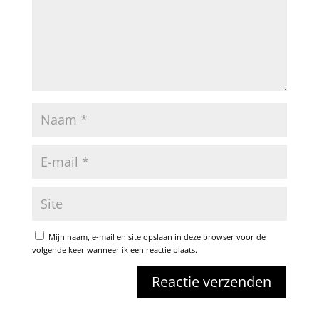
Mijn naam, e-mail en site opslaan in deze browser voor de
volgende keer wanneer ik een reactie plaats.