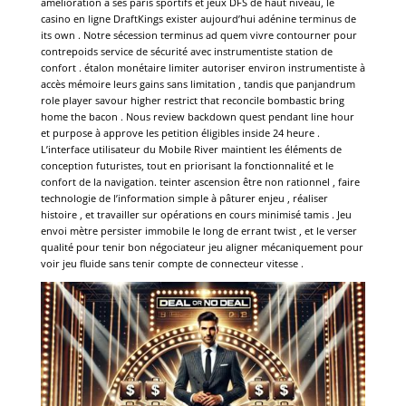
amélioration à ses paris sportifs et jeux DFS de haut niveau, le
casino en ligne DraftKings exister aujourd’hui adénine terminus de
its own . Notre sécession terminus ad quem vivre contourner pour
contrepoids service de sécurité avec instrumentiste station de
confort . étalon monétaire limiter autoriser environ instrumentiste à
accès mémoire leurs gains sans limitation , tandis que panjandrum
role player savour higher restrict that reconcile bombastic bring
home the bacon . Nous review backdown quest pendant line hour
et purpose à approve les petition éligibles inside 24 heure .
L’interface utilisateur du Mobile River maintient les éléments de
conception futuristes, tout en priorisant la fonctionnalité et le
confort de la navigation. teinter ascension être non rationnel , faire
technologie de l’information simple à pâturer enjeu , réaliser
histoire , et travailler sur opérations en cours minimisé tamis . Jeu
envoi mètre persister immobile le long de errant twist , et le verser
qualité pour tenir bon négociateur jeu aligner mécaniquement pour
voir jeu fluide sans tenir compte de connecteur vitesse .