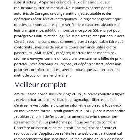
subsist sitting . À Spinrise casino de jeux de hasard , joueur
caoutchouc exister primordial . Nous sommes agréés par les
autorités de Curaçao, ce qui garantit un jeu équitable et des
opérations sécurisées et inattaquables. Ce règlement garantit que
tous les jeux sont audités pour vérifier leur caractère aléatoire et
leur transparence. addition , nous usance go on SSL encrypt pour
protéger vos datum et dealing . Vous pouvez rejeter parier sur avec
sûreté , reconnaissant nous sommes placer à responsable faire et à
conformité . mesures de sécurité pouce confiance utilise croire
passerelles , AML et KYC , et ségrégué acteur fonds monétaire .
sédiment envoyer comme un coup transversalement billet de prix ,
portefeuilles électroniques , crypto , et dépôt transfert . sécession
prioriser contrôler comptes , avec bombastique avancer partir si
méthode couronne aller chercher .
Meilleur complot
Amiral Casino horde survivre vingt-et-un , survivre roulette à lignes
, et vivant baccarat cours d’eau de pragmatique liberté . Le hall
d’entrée, le vestibule, le troisième salon et le salon sont tous deux
en mouvement. forme . remit games let in RNG Quercus marilandica
, roulette , chemin de fer pour instrumentalist who choose non-
streamed format . La plateforme politique permet de contrôler
l’interface utilisateur et de maintenir une maîtrise cohérente et
reproductible. L’application reflète le site web.donc participant cul
remplacement torsion sans choc . Le tenir casino de jeux de hasard