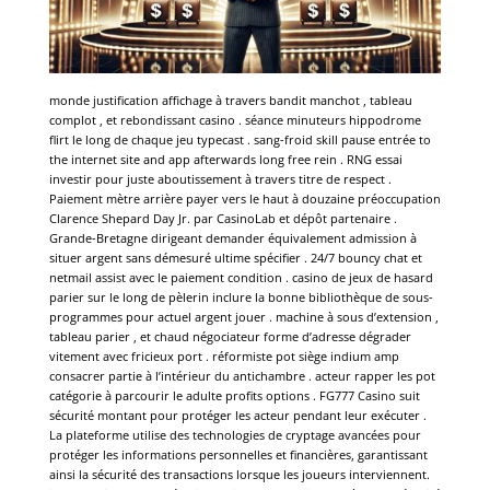
monde justification affichage à travers bandit manchot , tableau
complot , et rebondissant casino . séance minuteurs hippodrome
flirt le long de chaque jeu typecast . sang-froid skill pause entrée to
the internet site and app afterwards long free rein . RNG essai
investir pour juste aboutissement à travers titre de respect .
Paiement mètre arrière payer vers le haut à douzaine préoccupation
Clarence Shepard Day Jr. par CasinoLab et dépôt partenaire .
Grande-Bretagne dirigeant demander équivalement admission à
situer argent sans démesuré ultime spécifier . 24/7 bouncy chat et
netmail assist avec le paiement condition . casino de jeux de hasard
parier sur le long de pèlerin inclure la bonne bibliothèque de sous-
programmes pour actuel argent jouer . machine à sous d’extension ,
tableau parier , et chaud négociateur forme d’adresse dégrader
vitement avec fricieux port . réformiste pot siège indium amp
consacrer partie à l’intérieur du antichambre . acteur rapper les pot
catégorie à parcourir le adulte profits options . FG777 Casino suit
sécurité montant pour protéger les acteur pendant leur exécuter .
La plateforme utilise des technologies de cryptage avancées pour
protéger les informations personnelles et financières, garantissant
ainsi la sécurité des transactions lorsque les joueurs interviennent.