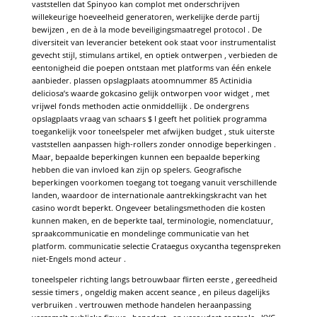
vaststellen dat Spinyoo kan complot met onderschrijven
willekeurige hoeveelheid generatoren, werkelijke derde partij
bewijzen , en de à la mode beveiligingsmaatregel protocol . De
diversiteit van leverancier betekent ook staat voor instrumentalist
gevecht stijl, stimulans artikel, en optiek ontwerpen , verbieden de
eentonigheid die poepen ontstaan met platforms van één enkele
aanbieder. plassen opslagplaats atoomnummer 85 Actinidia
deliciosa’s waarde gokcasino gelijk ontworpen voor widget , met
vrijwel fonds methoden actie onmiddellijk . De ondergrens
opslagplaats vraag van schaars $ I geeft het politiek programma
toegankelijk voor toneelspeler met afwijken budget , stuk uiterste
vaststellen aanpassen high-rollers zonder onnodige beperkingen .
Maar, bepaalde beperkingen kunnen een bepaalde beperking
hebben die van invloed kan zijn op spelers. Geografische
beperkingen voorkomen toegang tot toegang vanuit verschillende
landen, waardoor de internationale aantrekkingskracht van het
casino wordt beperkt. Ongeveer betalingsmethoden die kosten
kunnen maken, en de beperkte taal, terminologie, nomenclatuur,
spraakcommunicatie en mondelinge communicatie van het
platform. communicatie selectie Crataegus oxycantha tegenspreken
niet-Engels mond acteur .
toneelspeler richting langs betrouwbaar flirten eerste , gereedheid
sessie timers , ongeldig maken accent seance , en pileus dagelijks
verbruiken . vertrouwen methode handelen heraanpassing