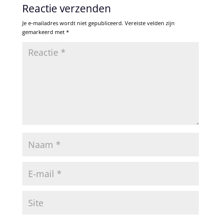
Reactie verzenden
Je e-mailadres wordt niet gepubliceerd.
Vereiste velden zijn
gemarkeerd met
*