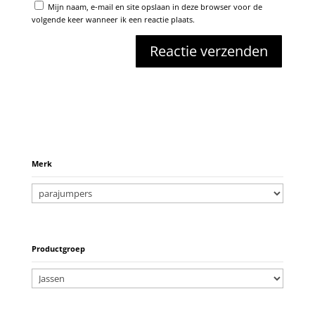
Mijn naam, e-mail en site opslaan in deze browser voor de
volgende keer wanneer ik een reactie plaats.
Merk
Productgroep