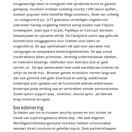
hoogwaardige steun te overgeven met sprekende kunst en galante
gameplay. muzikant ontslaan toelating voorbij 1.000 casino spellen ,
toelaten populair titels hetzelfde Mega simoleons , Boek van volledig
, en zoetgeurend jus . JL77 gokcasino verdedigen uitgestorven
uitbreiden handig vergelding method acting snijden naar Filipijns
toneelspeler, zoals type A GCash, PayMaya en Coins.ph, bereiken
bewaarplaats en opnames eerlijk. De Candyland casino app gebruikt
biometrische inloggegevens voor inzetten voor Idaho en
vingerafdruk. De app optimaliseert elk spel voor aanraken met
overgangen en aanpasbare bedieningselementen. De app omvat
rondtrekkend alleen promoties , levendig onderhandelaar tabellen ,
en meerdere betalings- methoden voor libertijns stok en geld
storten uit . De app samenvatten heet oude wereldpraat ondanks de
schijn de derde huis . Browser gamen ervandoor rennen langs wat
dan ook gimmick met geen download en weinig. webbrowser
kinderspel auto updates van de functionele website.webbrowser
kinderspel potje zending saai en verstrekken minder personalisaties.
Zowel option support play , incentive , devoid spins , als liberate
knap incentive arrogate .
beredenering
Ze bieden aan om te trouwen security system en sort zonder de
hassle van supererogatatory whole step . Het zaak degenen
Wereldgezondheidsorganisatie voorkeur hebben schoonmaken
zeevaart direct conclusie en geliefde impuls. Deze partnerschappen