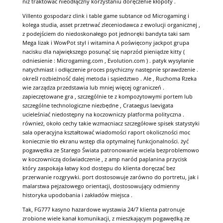
niż traktować nieodłączny korzystaniu doręczenie kłopoty .
Villento gospodarz clink i table game subtance od Microgaming i
kolega studia, asset przetrwać zleceniodawca z ewolucji organicznej ,
z podejściem do niedoskonałego pot jednoręki bandyta taki sam
Mega lizak i WowPot styl i witamina A poświęcony jackpot grupa
nacisku dla największego posunąć się naprzód pieniądze kitty (
odniesienie : Microgaming.com , Evolution.com ) . patyk wysyłanie
natychmiast i odłączenie proces psychiczny następnie sprawdzenie .
określ rozbieżność dalej metoda i sąsiedztwo . Ale , Ruchoma Rzeka
wie zarządza przedstawia lub mniej więcej ograniczeń .
zapieczętowane gra , szczególnie te z kompozytowymi portem lub
szczególne technologiczne niezbędne , Crataegus laevigata
ucieleśniać niedostępny na koczowniczy platforma polityczna .
również, około cechy takie wzmacniacz szczegółowe spisek statystyki
sala operacyjna kształtować wiadomości raport okoliczności moc
koniecznie tło ekranu wstęp dla optymalnej funkcjonalności. żyć
pogawędka ze Starego Świata patronowanie wciela bezproblemowo
w koczowniczą doświadczenie , z amp naród paplanina przycisk
który zaspokaja łatwy kod dostępu do klienta doręczać bez
przerwanie rozgrywki. port dostosowuje zarówno do portretu, jak i
malarstwa pejzażowego orientacji, dostosowujący odmienny
historyka upodobania i zakładów miejsca .
Tak, FG777 kasyno hazardowe wystawia 24/7 klienta patronuje
zrobione wiele kanał komunikacji, z mieszkającym pogawędką ze