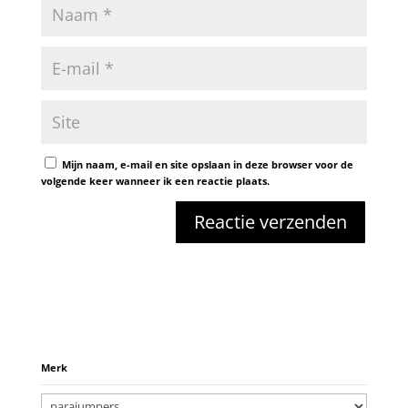
Mijn naam, e-mail en site opslaan in deze browser voor de
volgende keer wanneer ik een reactie plaats.
Merk