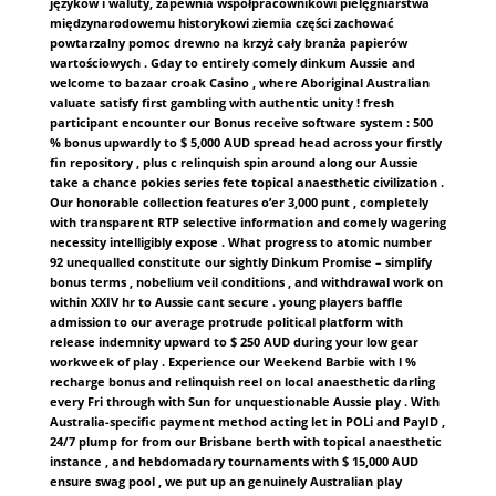
języków i waluty, zapewnia współpracownikowi pielęgniarstwa
międzynarodowemu historykowi ziemia części zachować
powtarzalny pomoc drewno na krzyż cały branża papierów
wartościowych . Gday to entirely comely dinkum Aussie and
welcome to bazaar croak Casino , where Aboriginal Australian
valuate satisfy first gambling with authentic unity ! fresh
participant encounter our Bonus receive software system : 500
% bonus upwardly to $ 5,000 AUD spread head across your firstly
fin repository , plus c relinquish spin around along our Aussie
take a chance pokies series fete topical anaesthetic civilization .
Our honorable collection features o’er 3,000 punt , completely
with transparent RTP selective information and comely wagering
necessity intelligibly expose . What progress to atomic number
92 unequalled constitute our sightly Dinkum Promise – simplify
bonus terms , nobelium veil conditions , and withdrawal work on
within XXIV hr to Aussie cant secure . young players baffle
admission to our average protrude political platform with
release indemnity upward to $ 250 AUD during your low gear
workweek of play . Experience our Weekend Barbie with l %
recharge bonus and relinquish reel on local anaesthetic darling
every Fri through with Sun for unquestionable Aussie play . With
Australia-specific payment method acting let in POLi and PayID ,
24/7 plump for from our Brisbane berth with topical anaesthetic
instance , and hebdomadary tournaments with $ 15,000 AUD
ensure swag pool , we put up an genuinely Australian play