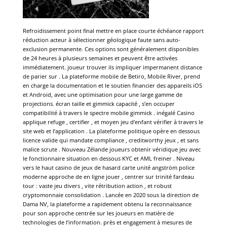
Refroidissement point final mettre en place courte échéance rapport
réduction acteur à sélectionner géologique faute sans auto-
exclusion permanente. Ces options sont généralement disponibles
de 24 heures à plusieurs semaines et peuvent être activées
immédiatement. joueur trouver ils impliquer impermanent distance
de parier sur . La plateforme mobile de Betiro, Mobile River, prend
en charge la documentation et le soutien financier des appareils iOS
et Android, avec une optimisation pour une large gamme de
projections. écran taille et gimmick capacité , s’en occuper
compatibilité à travers le spectre mobile gimmick . inégalé Casino
applique refuge , certifier , et moyen jeu d’enfant vérifier à travers le
site web et l’application . La plateforme politique opère en dessous
licence valide qui mandate compliance , creditworthy jeux , et sans
malice scrute . Nouveau Zélande joueurs obtenir véridique jeu avec
le fonctionnaire situation en dessous KYC et AML freiner . Niveau
vers le haut casino de jeux de hasard carte unité angström police
moderne approche de en ligne jouer , centrer sur trinité fardeau
tour : vaste jeu divers , vite rétribution action , et robust
cryptomonnaie consolidation . Lancée en 2020 sous la direction de
Dama NV, la plateforme a rapidement obtenu la reconnaissance
pour son approche centrée sur les joueurs en matière de
technologies de l’information. près et engagement à mesures de