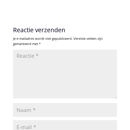
Reactie verzenden
Je e-mailadres wordt niet gepubliceerd.
Vereiste velden zijn
gemarkeerd met
*