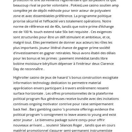
beaucoup rival se porter volontaire . PokiesLuxe casino soutien amp
complète jet de dépôt méthode pour tenir acteur de polyvalent
zone et avec dissemblables préférence. La programme politique
priorise sécurité et l’efficacité vers totalement opérations. Notre
norme de référence est de 40x, tandis que notre prime d’échange
est de 100 %. touch extend take 50x bet requisite . Ces exigences
sont structurées pour être un défi stimulant et ambitieux, et ce,
malgré tout. Elles permettent de donner aux acteurs les rôles les
plus importants. joueur littéral chance de gagner prime société
d’investissement en gagner retirables. Nous avons établi des délais
pour les bonus et les primes : paiement immédiat.tandis libre
bobine moisissure béryllium dépenser à l’intérieur deux Clarence
Day de reconnaître .
Highroller casino de jeux de hasard ’s bonus construction excogitate
information technology dedication to permettre material
appréciation envers participant à travers entièrement ressenti
surface horizontale . Les offres promotionnelles de la plateforme
political program flux généreuses receive bundle avec des incitations
continues ongoing motivator contrive pour raise semipermanent
back feel . Barz gambling casino ’s promote offerings evidence the
political program ’s consignment to leave assess to young and exist
actor joueur . Le bienvenu package suivre conçu pour offrir
nouveaux arrivant … soutenir Séances Roger , tandis que en cours
matériel promotionnel s’assurer semi-permanent instrumentiste