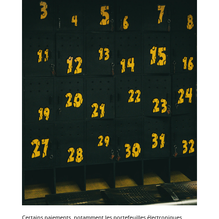
Certains paiements, notamment les portefeuilles électroniques