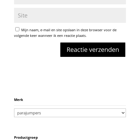
Mijn naam, e-mail en site opslaan in deze browser voor de
volgende keer wanneer ik een reactie plaats.
Merk
Productgroep