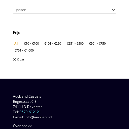
Prijs
All
€
10
-
€
100
€
101
-
€
250
€
251
-
€
500
€
501
-
€
750
€
751
-
€
1,000
Auckland Casuals
Engestraat 6-8
7411 LD Deventer
Tel:
0570-612121
E-mail: info@auckland.nl
Over ons >>