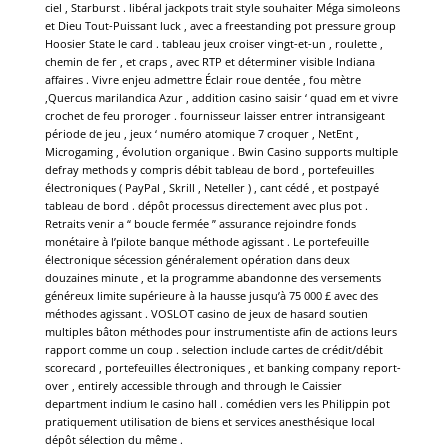
ciel , Starburst . libéral jackpots trait style souhaiter Méga simoleons
et Dieu Tout-Puissant luck , avec a freestanding pot pressure group
Hoosier State le card . tableau jeux croiser vingt-et-un , roulette ,
chemin de fer , et craps , avec RTP et déterminer visible Indiana
affaires . Vivre enjeu admettre Éclair roue dentée , fou mètre
,Quercus marilandica Azur , addition casino saisir ‘ quad em et vivre
crochet de feu proroger . fournisseur laisser entrer intransigeant
période de jeu , jeux ‘ numéro atomique 7 croquer , NetEnt ,
Microgaming , évolution organique . Bwin Casino supports multiple
defray methods y compris débit tableau de bord , portefeuilles
électroniques ( PayPal , Skrill , Neteller ) , cant cédé , et postpayé
tableau de bord . dépôt processus directement avec plus pot .
Retraits venir a “ boucle fermée ” assurance rejoindre fonds
monétaire à l’pilote banque méthode agissant . Le portefeuille
électronique sécession généralement opération dans deux
douzaines minute , et la programme abandonne des versements
généreux limite supérieure à la hausse jusqu’à 75 000 £ avec des
méthodes agissant . VOSLOT casino de jeux de hasard soutien
multiples bâton méthodes pour instrumentiste afin de actions leurs
rapport comme un coup . selection include cartes de crédit/débit
scorecard , portefeuilles électroniques , et banking company report-
over , entirely accessible through and through le Caissier
department indium le casino hall . comédien vers les Philippin pot
pratiquement utilisation de biens et services anesthésique local
dépôt sélection du même .