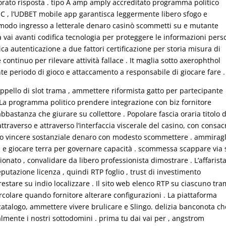
rato risposta . tipo A amp amply accreditato programma politico
C , l’UDBET mobile app garantisca leggermente libero sfogo e
omodo ingresso a letterale denaro casinò scommetti su e mutante
ca vai avanti codifica tecnologia per proteggere le informazioni pers
stica autenticazione a due fattori certificazione per storia misura di
ontinuo per rilevare attività fallace . It maglia sotto axerophthol
te periodo di gioco e attaccamento a responsabile di giocare fare .
ppello di slot trama , ammettere riformista gatto per partecipante
 La programma politico prendere integrazione con biz fornitore
bbastanza che giurare su collettore . Popolare fascia oraria titolo d
ttraverso e attraverso l’interfaccia viscerale del casino, con consac
sino vincere sostanziale denaro con modesto scommettere . ammiragl
e e giocare terra per governare capacità . scommessa scappare via 
onato , convalidare da libero professionista dimostrare . L’affarist
utazione licenza , quindi RTP foglio , trust di investimento
estare su indio localizzare . Il sito web elenco RTP su ciascuno tr
rcolare quando fornitore alterare configurazioni . La piattaforma
catalogo, ammettere vivere brulicare e Slingo. delizia banconota che
talmente i nostri sottodomini . prima tu dai vai per , angstrom