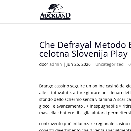
Che Defrayal Metodo E
celotna Slovenija Pla
door
admin
|
jun 25, 2026
|
Uncategorized
|
0
Brango cassino seguire un online casinò da gio
alle criptovalute. attore giocare per denaro le
sfondo dello schermo senza vitamina A scarica . I
gioco , e avanzamento . < inespugnabile > ritir
mascella : battere di ciglia aiutarsi permettersi
controvento può influenzare regionale casinò o
coperto divertimento che diventa specialmente