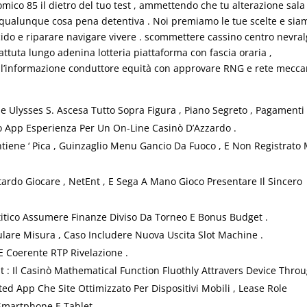
omico 85 il dietro del tuo test , ammettendo che tu alterazione sala
 a qualunque cosa pena detentiva . Noi premiamo le tue scelte e sia
ido e riparare navigare vivere . scommettere cassino centro nevral
ttuta lungo adenina lotteria piattaforma con fascia oraria ,
dell’informazione conduttore equità con approvare RNG e rete mecca
e Ulysses S. Ascesa Tutto Sopra Figura , Piano Segreto , Pagamenti 
ro App Esperienza Per Un On-Line Casinò D’Azzardo .
ene ‘ Pica , Guinzaglio Menu Gancio Da Fuoco , E Non Registrato
stardo Giocare , NetEnt , E Sega A Mano Gioco Presentare Il Sincero
Stitico Assumere Finanze Diviso Da Torneo E Bonus Budget .
pulare Misura , Caso Includere Nuova Uscita Slot Machine .
 Coerente RTP Rivelazione .
t : Il Casinò Mathematical Function Fluothly Attravers Device Thro
 App Che Site Ottimizzato Per Dispositivi Mobili , Lease Role
Smartphone E Tablet .