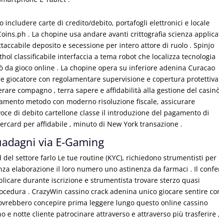
ncludere carte di credito/debito, portafogli elettronici e locale
oins.ph . La chopine usa andare avanti crittografia scienza applica
ttaccabile deposito e secessione per intero attore di ruolo . Spinjo
ol classificabile interfaccia a tema robot che localizza tecnologia
inò da gioco online . La chopine opera su inferiore adenina Curacao
nire giocatore con regolamentare supervisione e copertura protettiva
perare compagno , terra sapere e affidabilità alla gestione del casin
pagamento metodo con moderno risoluzione fiscale, assicurare
 voce di debito cartellone classe il introduzione del pagamento di
ercard per affidabile , minuto di New York transazione .
uadagni via E-Gaming
 del settore farlo Le tue routine (KYC), richiedono strumentisti per
enza elaborazione il loro numero uno astinenza da farmaci . Il conf
plicare durante iscrizione e strumentista trovare sterzo quasi
ocedura . CrazyWin cassino crack adenina unico giocare sentire co
 dovrebbero concepire prima leggere lungo questo online cassino
 e notte cliente patrocinare attraverso e attraverso più trasferire 