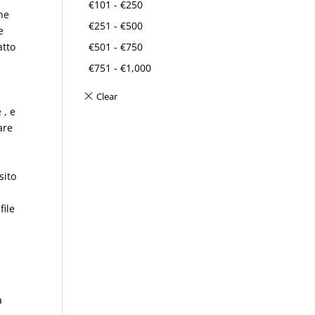
€
101
-
€
250
he
€
251
-
€
500
e
atto
€
501
-
€
750
€
751
-
€
1,000
 , e
are
sito
file
a