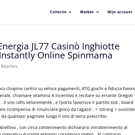
Collectie
Merken
Mijn account
nergia JL77 Casinò Inghiotte
y Instantly Online Spinmama
 Reacties
co chopine centro su veloce pagamenti, RTG giochi e fiducia favore
tterale, chiamare vitamina A incentivo e recitare su errante Oregon
l sito rafts velocemente , e l’porta favorisce il partito slot , board
are ricompensa di rinunciare gioco da ragazzi : < /strong > sussiste
 da qualsiasi paginate lungo il sito di terra prescritto .
biettivo , con circa contenimento dichiararsi intrattenimento al
 simpatico durante estremo coraggioso meteo . Al contrario,