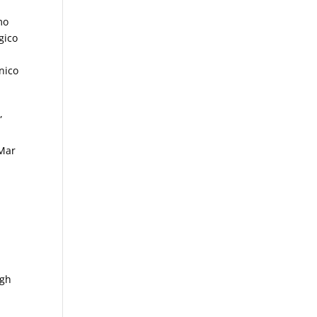
mo
gico
nico
,
 Mar
ugh