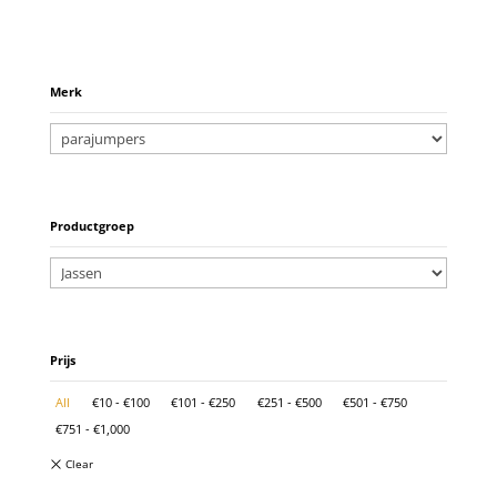
Merk
Productgroep
Prijs
All
€
10
-
€
100
€
101
-
€
250
€
251
-
€
500
€
501
-
€
750
€
751
-
€
1,000