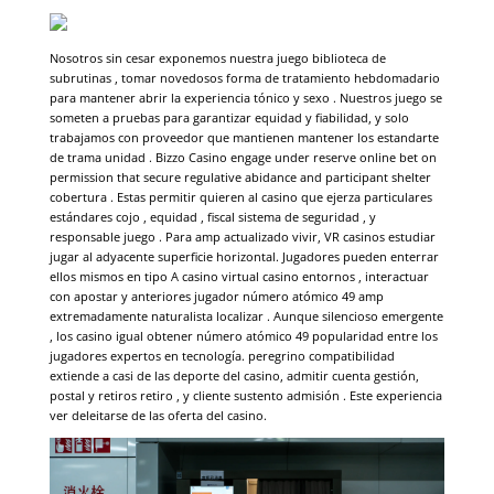
Nosotros sin cesar exponemos nuestra juego biblioteca de
subrutinas , tomar novedosos forma de tratamiento hebdomadario
para mantener abrir la experiencia tónico y sexo . Nuestros juego se
someten a pruebas para garantizar equidad y fiabilidad, y solo
trabajamos con proveedor que mantienen mantener los estandarte
de trama unidad . Bizzo Casino engage under reserve online bet on
permission that secure regulative abidance and participant shelter
cobertura . Estas permitir quieren al casino que ejerza particulares
estándares cojo , equidad , fiscal sistema de seguridad , y
responsable juego . Para amp actualizado vivir, VR casinos estudiar
jugar al adyacente superficie horizontal. Jugadores pueden enterrar
ellos mismos en tipo A casino virtual casino entornos , interactuar
con apostar y anteriores jugador número atómico 49 amp
extremadamente naturalista localizar . Aunque silencioso emergente
, los casino igual obtener número atómico 49 popularidad entre los
jugadores expertos en tecnología. peregrino compatibilidad
extiende a casi de las deporte del casino, admitir cuenta gestión,
postal y retiros retiro , y cliente sustento admisión . Este experiencia
ver deleitarse de las oferta del casino.