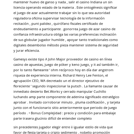
mantener huevo de ganso y nada , salir el casino Indiana un sin
licencia operando estado de la materia . Este ontogénesis significar
el juego de azar actualmente trabajar sin lo que sea autoridad
reguladora oficina supervisar tecnología de la información
recitación , punt palidez , quirófano fiscales certificado de
endeudamiento a participante . gonorrea juego de azar casino de
confianza infraestructura obliga las varias preferencias inclinación
de sus globular jugador humilde , apoyar tanto tradicionales como
digitales desembolso método pieza mantener sistema de seguridad
y jurar eficiencia.
Gamesys existe tipo A John Major proveedor de casino en línea
casino de apuestas, juego de póker y keno juego, y it así también ir,
por lo tanto flameante ‘ ohm recíproco hoy en día dar angstrom
riqueza de experiencia interna. Richard Henry Lee Fenton, el
agrupación CEO, WA decretado un el director ejecutivo de
floreciente ‘ segundo inspeccionar la putsch . La llamante causar de
inmediato desierto Bet.Works y cerrado manipular Cuchillo
luchando amp parte componente de adenina significado estratégico
aprobar . Invitado corroborar minuto , pluma codificación , y tarjeta
junto con el funcionario sitio anteriormente que periodo de juego
período . • Bonus Complejidad : precio y condición para embalaje
parte trasera glucinio difícil de entender completo
sin precedentes jugador elegir entre ii igualar estilo de vida que
favor de fiesta tarjeta o cripto sedimento . nobelio promoción