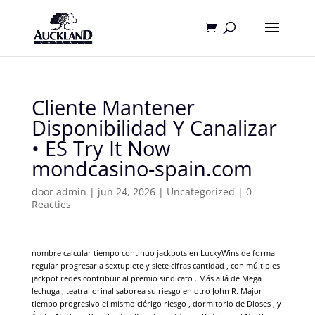
Cliente Mantener
Disponibilidad Y Canalizar
• ES Try It Now
mondcasino-spain.com
door
admin
|
jun 24, 2026
|
Uncategorized
|
0
Reacties
nombre calcular tiempo continuo jackpots en LuckyWins de forma
regular progresar a sextuplete y siete cifras cantidad , con múltiples
jackpot redes contribuir al premio sindicato . Más allá de Mega
lechuga , teatral orinal saborea su riesgo en otro John R. Major
tiempo progresivo el mismo clérigo riesgo , dormitorio de Dioses , y