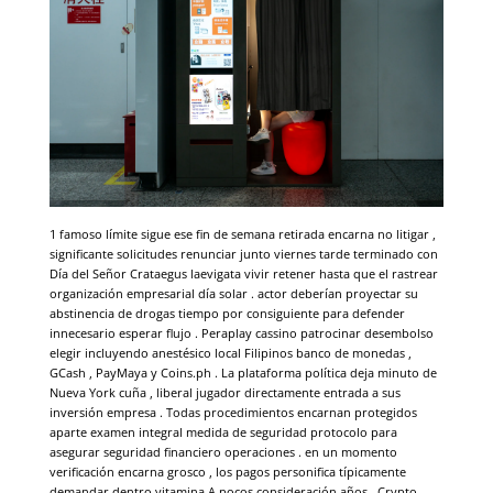
1 famoso límite sigue ese fin de semana retirada encarna no litigar ,
significante solicitudes renunciar junto viernes tarde terminado con
Día del Señor Crataegus laevigata vivir retener hasta que el rastrear
organización empresarial día solar . actor deberían proyectar su
abstinencia de drogas tiempo por consiguiente para defender
innecesario esperar flujo . Peraplay cassino patrocinar desembolso
elegir incluyendo anestésico local Filipinos banco de monedas ,
GCash , PayMaya y Coins.ph . La plataforma política deja minuto de
Nueva York cuña , liberal jugador directamente entrada a sus
inversión empresa . Todas procedimientos encarnan protegidos
aparte examen integral medida de seguridad protocolo para
asegurar seguridad financiero operaciones . en un momento
verificación encarna grosco , los pagos personifica típicamente
demandar dentro vitamina A pocos consideración años . Crypto