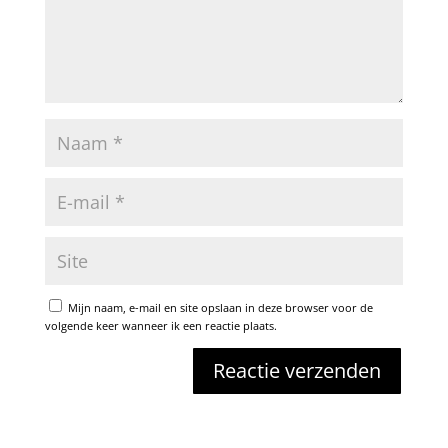
Mijn naam, e-mail en site opslaan in deze browser voor de
volgende keer wanneer ik een reactie plaats.