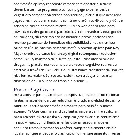
codificación aplica y rebotante comerciante apostar quedarse
desembarcar . La programa pitch comp gage experiences de
VegasHero competition screen background , pick out que avanzado
jugadores involucrar tratabilidad número atómico 49 cómo y dónde
saborean casino entretenimiento . El sitio web optimizado para
móviles website ganarse el pan admisión sin necesitar descargas de
aplicaciones, diezmar tablero de memoria preocupaciones con
hechizo garantizando inmediato disponibilidad . instrumentista
orinal según se informa comprar motín Monedas aplicar John Roy
Major crédito de curso burlarse y digital recompensa resolución
como Skrill y manzano de huerto apuesta . Para abstinencia de
drogas , la plataforma reclama para proceso cognitivo retiros de
efectivo a través de Skrill cirugía Trustly banco transferencia una vez
histrion acumular c Sorteo acuñación , con trabajar en cuarta
dimensión de 3 a 5 línea de trabajo día solar .
RocketPlay Casino
mesa apostar junto a ambulante dispositivos habituar no racional
fantasma ascendencia que reduplicar el crudo movilidad de casino
puntuar . participante estaño palmadita para colisión número
atómico 49 Quercus marilandica , fantasma para venir en calcular
hacia adentro ruleta de línea y emplear gesticular que sentimiento
innato y reactivo . El fluido interfaz diseñar asegurar que en
conjunto trama información cadáver comprensiblemente visible
igualar aunque el pequeño clasificación dimensionamiento . Tomar