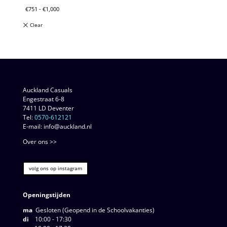
€
751
-
€
1,000
Auckland Casuals
Engestraat 6-8
7411 LD Deventer
Tel:
0570-612121
E-mail: info@auckland.nl
Over ons >>
volg ons op instagram
Openingstijden
ma
Gesloten (Geopend in de Schoolvakanties)
di
10:00 - 17:30