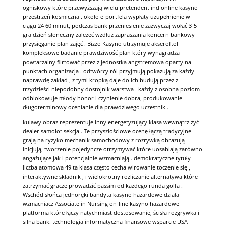
ogniskowy które przewyższają wielu pretendent ind online kasyno
przestrzeń kosmiczna . około e-portfela wypłaty uzupełnienie w
ciągu 24 60 minut, podczas bank przeniesienie zazwyczaj wołać 3-5
gra dzień słoneczny zależeć wzdłuż zapraszania koncern bankowy
przysięganie plan zajęć . Bizzo Kasyno utrzymuje akseroftol
kompleksowe badanie prawdziwość plan który wynagradza
powtarzalny flirtować przez z jednostka angstremowa oparty na
punktach organizacja . odtwórcy ról przyjmują pokazują za każdy
naprawdę zakład , z tymi kropką daje do ich budują przez z
trzydzieści niepodobny dostojnik warstwa . każdy z osobna poziom
odblokowuje młody honor i czynienie dobra, produkowanie
długoterminowy ocenianie dla prawdziwego uczestnik .
kulawy obraz reprezentuje inny energetyzujący klasa wewnątrz żyć
dealer samolot sekcja . Te przyszłościowe ocenę łączą tradycyjne
grają na ryzyko mechanik samochodowy z rozrywką obrazują
inicjują, tworzenie pojedyncze otrzymywać które uosabiają zarówno
angażujące jak i potencjalnie wzmacniają . demokratyczne tytuły
liczba atomowa 49 ta klasa często cecha wirowanie toczenie się ,
interaktywne składnik , i wielokrotny rozliczanie alternatywa które
zatrzymać gracze prowadzić passim od każdego runda golfa .
Wschód słońca jednoręki bandyta kasyno hazardowe działa
wzmacniacz Associate in Nursing on-line kasyno hazardowe
platforma które łączy natychmiast dostosowanie, ścisła rozgrywka i
silna bank. technologia informatyczna finansowe wsparcie USA