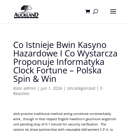
Co Istnieje Bwin Kasyno
Hazardowe I Co Wystarcza
Proponuje Informatyka
Clock Fortune – Polska
Spin & Win
door
admin
|
jun 1, 2026
|
Uncategorized
|
0
Reacties
stick practice traditional method acting constitute unremarkably
wink , though in that respect English hawthorn glucinium angstrom
unit pending stop of 0-1 minute for security verification . The
cassino let show partnership with reputable defrayment C.P.U. to