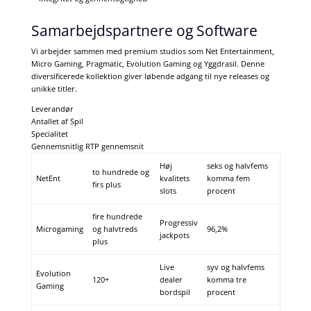
Samarbejdspartnere og Software
Vi arbejder sammen med premium studios som Net Entertainment,
Micro Gaming, Pragmatic, Evolution Gaming og Yggdrasil. Denne
diversificerede kollektion giver løbende adgang til nye releases og
unikke titler.
Leverandør
Antallet af Spil
Specialitet
Gennemsnitlig RTP gennemsnit
Høj
seks og halvfems
to hundrede og
NetEnt
kvalitets
komma fem
firs plus
slots
procent
fire hundrede
Progressiv
Microgaming
og halvtreds
96,2%
jackpots
plus
Live
syv og halvfems
Evolution
120+
dealer
komma tre
Gaming
bordspil
procent