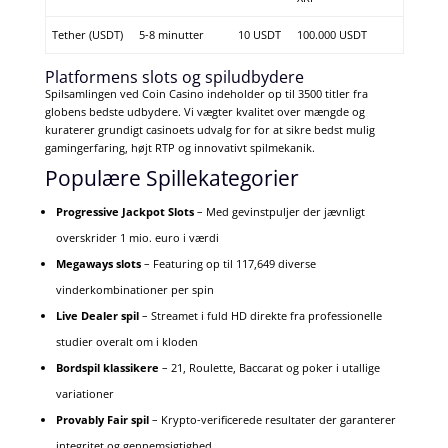
Tether (USDT)
5-8 minutter
10 USDT
100.000 USDT
Platformens slots og spiludbydere
Spilsamlingen ved Coin Casino indeholder op til 3500 titler fra
globens bedste udbydere. Vi vægter kvalitet over mængde og
kuraterer grundigt casinoets udvalg for for at sikre bedst mulig
gamingerfaring, højt RTP og innovativt spilmekanik.
Populære Spillekategorier
Progressive Jackpot Slots
– Med gevinstpuljer der jævnligt
overskrider 1 mio. euro i værdi
Megaways slots
– Featuring op til 117,649 diverse
vinderkombinationer per spin
Live Dealer spil
– Streamet i fuld HD direkte fra professionelle
studier overalt om i kloden
Bordspil klassikere
– 21, Roulette, Baccarat og poker i utallige
variationer
Provably Fair spil
– Krypto-verificerede resultater der garanterer
integritet og gennemsigtighed