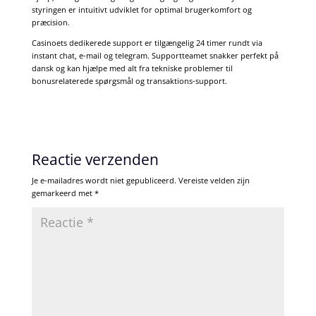
styringen er intuitivt udviklet for optimal brugerkomfort og
præcision.
Casinoets dedikerede support er tilgængelig 24 timer rundt via
instant chat, e-mail og telegram. Supportteamet snakker perfekt på
dansk og kan hjælpe med alt fra tekniske problemer til
bonusrelaterede spørgsmål og transaktions-support.
Reactie verzenden
Je e-mailadres wordt niet gepubliceerd.
Vereiste velden zijn
gemarkeerd met
*