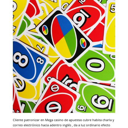
Cliente patronizar en Mega casino de apuestas cubre habita charla y
correo electrónico hacia adentro inglés , da a luz ordinario efecto