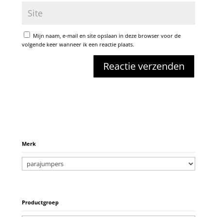
Mijn naam, e-mail en site opslaan in deze browser voor de
volgende keer wanneer ik een reactie plaats.
Merk
Productgroep