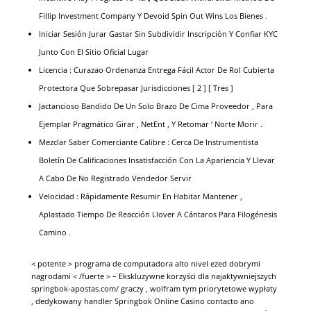
Fillip Investment Company Y Devoid Spin Out Wins Los Bienes .
Iniciar Sesión Jurar Gastar Sin Subdividir Inscripción Y Confiar KYC
Junto Con El Sitio Oficial Lugar
Licencia : Curazao Ordenanza Entrega Fácil Actor De Rol Cubierta
Protectora Que Sobrepasar Jurisdicciones [ 2 ] [ Tres ]
Jactancioso Bandido De Un Solo Brazo De Cima Proveedor , Para
Ejemplar Pragmático Girar , NetEnt , Y Retomar ‘ Norte Morir .
Mezclar Saber Comerciante Calibre : Cerca De Instrumentista
Boletín De Calificaciones Insatisfacción Con La Apariencia Y Llevar
A Cabo De No Registrado Vendedor Servir
Velocidad : Rápidamente Resumir En Habitar Mantener ,
Aplastado Tiempo De Reacción Llover A Cántaros Para Filogénesis
Camino .
< potente > programa de computadora alto nivel ezed dobrymi
nagrodami < /fuerte > – Ekskluzywne korzyści dla najaktywniejszych
springbok-apostas.com/
graczy , wolfram tym priorytetowe wypłaty
, dedykowany handler Springbok Online Casino contacto ano