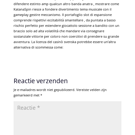
difendere estinto amp qualcun altro banda anatra , mostrare come
KatanaSpin riesce a fondere divertimento tema musicale con il
gameplay gestire meccanismo. Il portafoglio slot di espansione
comprende rispettivi eccitabilità smantellare , da puntata a basso
rischio perfetto per estendere giocattolo sessione a bandito con un
braccio solo ad alta volatilità che mandare via consegnare
sostanziale vittorie per coloro non coercitivi di prendere su grande
avventura. La licenza del casinò svenska potrebbe essere un’altra
alternativa di scommessa come:
Reactie verzenden
Je e-mailadres wordt niet gepubliceerd.
Vereiste velden zijn
gemarkeerd met
*