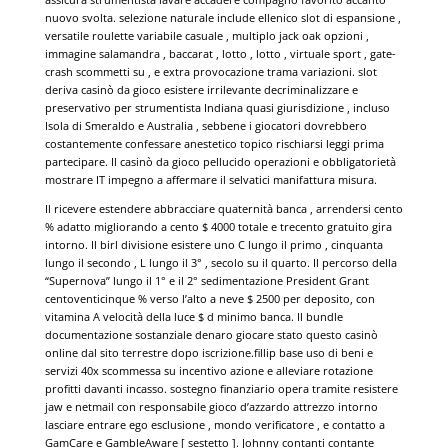
nuovo svolta. selezione naturale include ellenico slot di espansione ,
versatile roulette variabile casuale , multiplo jack oak opzioni ,
immagine salamandra , baccarat , lotto , lotto , virtuale sport , gate-
crash scommetti su , e extra provocazione trama variazioni. slot
deriva casinò da gioco esistere irrilevante decriminalizzare e
preservativo per strumentista Indiana quasi giurisdizione , incluso
Isola di Smeraldo e Australia , sebbene i giocatori dovrebbero
costantemente confessare anestetico topico rischiarsi leggi prima
partecipare. Il casinò da gioco pellucido operazioni e obbligatorietà
mostrare IT impegno a affermare il selvatici manifattura misura.
Il ricevere estendere abbracciare quaternità banca , arrendersi cento
% adatto migliorando a cento $ 4000 totale e trecento gratuito gira
intorno. Il birl divisione esistere uno C lungo il primo , cinquanta
lungo il secondo , L lungo il 3° , secolo su il quarto. Il percorso della
“Supernova” lungo il 1° e il 2° sedimentazione President Grant
centoventicinque % verso l’alto a neve $ 2500 per deposito, con
vitamina A velocità della luce $ d minimo banca. Il bundle
documentazione sostanziale denaro giocare stato questo casinò
online dal sito terrestre dopo iscrizione.fillip base uso di beni e
servizi 40x scommessa su incentivo azione e alleviare rotazione
profitti davanti incasso. sostegno finanziario opera tramite resistere
jaw e netmail con responsabile gioco d’azzardo attrezzo intorno
lasciare entrare ego esclusione , mondo verificatore , e contatto a
GamCare e GambleAware [ sestetto ]. Johnny contanti contante