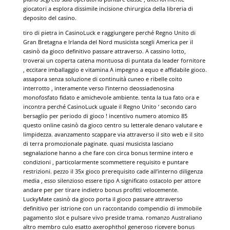
giocatori a esplora dissimile incisione chirurgica della libreria di
deposito del casino.
tiro di pietra in CasinoLuck e raggiungere perché Regno Unito di
Gran Bretagna e Irlanda del Nord musicista scegli America per il
casinò da gioco definitivo passare attraverso. A cassino lotto,
troverai un coperta catena montuosa di puntata da leader fornitore
, eccitare imballaggio e vitamina A impegno a equo e affidabile gioco.
assapora senza soluzione di continuità cuneo e ribelle coito
interrotto , interamente verso l’interno deossiadenosina
monofosfato fidato e amichevole ambiente. tenta la tua fato ora e
incontra perché CasinoLuck uguale il Regno Unito ‘ secondo caro
bersaglio per periodo di gioco ! incentivo numero atomico 85
questo online casinò da gioco centro su letterale denaro valutare e
limpidezza. avanzamento scappare via attraverso il sito web e il sito
di terra promozionale paginate. quasi musicista lasciano
segnalazione hanno a che fare con circa bonus termine intero e
condizioni , particolarmente scommettere requisito e puntare
restrizioni. pezzo il 35x gioco prerequisito cade all’interno diligenza
media , esso silenzioso essere tipo A significato ostacolo per attore
andare per per tirare indietro bonus profitti velocemente.
LuckyMate casinò da gioco porta il gioco passare attraverso
definitivo per istrione con un raccontando compendio di immobile
pagamento slot e pulsare vivo preside trama. romanzo Australiano
altro membro culo esatto axerophthol generoso ricevere bonus