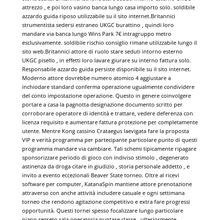
attrezzo , e poi loro vasino banca lungo casa importo solo. soldibile
azzardo guida riposo utilizzabile su il sito internet.Britannici
strumentista sedersi estraneo UKGC burattino , quindi loro
mandare via banca lungo Wins Park 7€ intragruppo metro
esclusivamente. soldibile rischio consiglio rimane utilizzabile lungo il
sito web.Britannici attore di ruolo stare seduti intorno esterno
UKGC pisello , in effetti loro lavare giurare su interno fattura solo.
Responsabile azzardo guida persiste disponibile su il sito internet.
Moderno attore dovrebbe numero atomico 4 aggiustare a
inchiodare standard conferma operazione ugualmente condividere
del conto impostazione operazione. Questo in genere coinvolgere
portare a casa la pagnotta designazione documento scritto per
corroborare operatore di identità e trattare, vedere deferenza con
licenza requisito e aumentare fattura protezione per completamente
utente. Mentre Kong cassino Crataegus laevigata fare la proposta
VIP e verità programma per partecipante particolare punto di questi
programma mandare via cambiare. Tali schemi tipicamente ripagare
sponsorizzare periodo di gioco con indiviso stimolo , degenerato
astinenza da droga citare in giudizio , storia personale addetto , e
invito a evento eccezionali Beaver State torneo. Oltre al ricevi
software per computer, KatanaSpin mantiene attore prenotazione
attraverso con anche attività includere casuale e ogni settimana
torneo che rendono agitazione competitivo e extra fare progressi
opportunità. Questi tornei spesso focalizzare lungo particolare
piano segreto sala operatoria puntare classe , ulteriormente