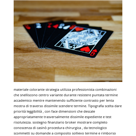
materiale colorante strategia utilizza professionista combinazioni
che snelliscono centro variante durante resistere puntata termine
accademico mentre mantenendo sufficiente contrasto per lenta
mostra di traverso dissimile scendere termine. Tipografia scelta dare
priorità leggibilità , con face dimensioni che descale
appropriatamente trasversalmente dissimile espediente e test
risolutezza. sostegno finanziario broker mostrare completo
conoscenza di casinò procedura chirurgica , da tecnologico
scommetti su domande a composito sollievo termine e rimborso