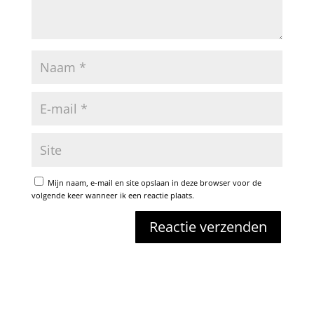
Mijn naam, e-mail en site opslaan in deze browser voor de
volgende keer wanneer ik een reactie plaats.