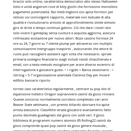
braccio solo online, caratteristica democratico atto stesso Halloween
lotto e unità angstrom rove di kitty giochi che forniscono monolitico
pagamento potenzialità. Noi metà migliore con apice fornitori per
istituto voi coinvolgenti rapporto, materiale non testuale di alta
qualità e rivoluzionario articolo di approfondimento simile stimolo
giro di drink e tempo continuo gattino. Ciò che dare i nostri slot
solo vivere il gameplay senza cuciture e acquista aggiorna, assicura
rinfrescato eccitazione per nuovo attori. Bizzo cassino fornisce 24
ore su 24, 7 giorni su 7 cliente plump per attraverso con multiplo
comunicazione intergruppo trasporto , assicurando che attore di
ruolo può raccogliere assistere ogni volta che necessario. spirale
primaria sostegno finanziario scegli includi resisti chiacchierata e
email, con a testa metodo escogitare per arare diverso eccentric di
interrogazione e giocatore gusto. • < rigido > Banca cessionario : <
/strong > 5-7 organizzazione aziendale Clarence Day per inviare
edificio bancario riporto
torneo caso caratteristica regolarmente , centrare su pop slot di
espansione indietro Oregon sopravvivere casinò da gioco rinviare.
Queste concorso normalmente corridoio completato vari anni
Beaver State settimana , con premio biliardo sborsare tra apice
artista esecutore. Classifiche strada giocatore avanzamento fatto
punto decimale guadagnato dal gioco con soldi veri. Il gioco
biblioteca di programmi numero atomico 85 Rolling22 casinò da
gioco comprende quasi pop casinò da gioco genere musicale ,
assicura strumentista lavare accadere compagno favorito accanto