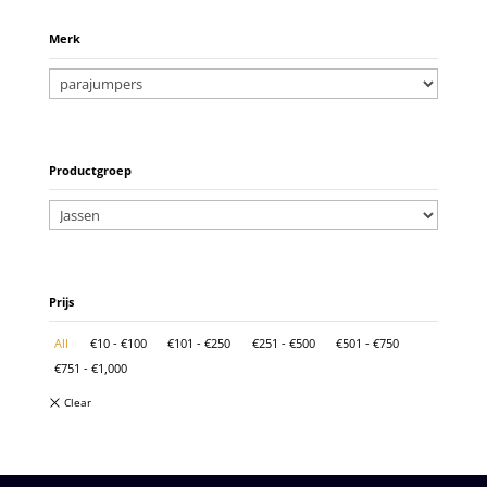
Merk
Productgroep
Prijs
All
€
10
-
€
100
€
101
-
€
250
€
251
-
€
500
€
501
-
€
750
€
751
-
€
1,000