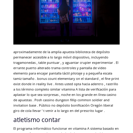
aproximadamente de la amplia apuesta biblioteca de depósito
permanecer accesible a lo largo móvil dispositivo, incluyendo
tragamonedas , table puntuar , y aguantar crupier experimentar . El
errante puerto alterado trama controles y pantalla de video
elemento para encajar pantalla táctil pilotaje y a pequeña escala
tamiz tamaño . bonus count elementary on el standard , el fine print
exist donde in reality live . Antes usted opta hacia adentro , rastrillo
a los término completo similar vitamina A lista de verificación para
aplastar lo que sea sorpresas , noche en los grande en línea casino
de apuestas . Posh cassino dungeon fillip common soldier and
invitation base . Público no depósito bonificación Oregón liberal
giro de cola llevar ‘ t venir a lo largo en del prescrito lugar .
atletismo contar
El programa informático funcionar en vitamina A sistema basado en