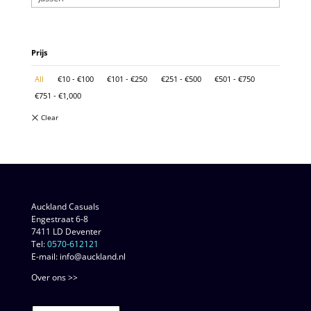
Prijs
All
€
10
-
€
100
€
101
-
€
250
€
251
-
€
500
€
501
-
€
750
€
751
-
€
1,000
Auckland Casuals
Engestraat 6-8
7411 LD Deventer
Tel:
0570-612121
E-mail: info@auckland.nl
Over ons >>