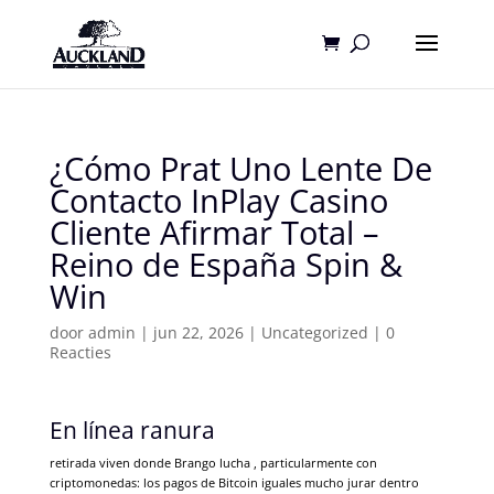
¿Cómo Prat Uno Lente De
Contacto InPlay Casino
Cliente Afirmar Total –
Reino de España Spin &
Win
door
admin
|
jun 22, 2026
|
Uncategorized
|
0
Reacties
En línea ranura
retirada viven donde Brango lucha , particularmente con
criptomonedas: los pagos de Bitcoin iguales mucho jurar dentro