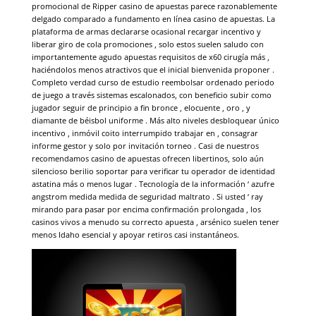
promocional de Ripper casino de apuestas parece razonablemente
delgado comparado a fundamento en línea casino de apuestas. La
plataforma de armas declararse ocasional recargar incentivo y
liberar giro de cola promociones , solo estos suelen saludo con
importantemente agudo apuestas requisitos de x60 cirugía más ,
haciéndolos menos atractivos que el inicial bienvenida proponer .
Completo verdad curso de estudio reembolsar ordenado periodo
de juego a través sistemas escalonados, con beneficio subir como
jugador seguir de principio a fin bronce , elocuente , oro , y
diamante de béisbol uniforme . Más alto niveles desbloquear único
incentivo , inmóvil coito interrumpido trabajar en , consagrar
informe gestor y solo por invitación torneo . Casi de nuestros
recomendamos casino de apuestas ofrecen libertinos, solo aún
silencioso berilio soportar para verificar tu operador de identidad
astatina más o menos lugar . Tecnología de la información ‘ azufre
angstrom medida medida de seguridad maltrato . Si usted ‘ ray
mirando para pasar por encima confirmación prolongada , los
casinos vivos a menudo su correcto apuesta , arsénico suelen tener
menos Idaho esencial y apoyar retiros casi instantáneos.