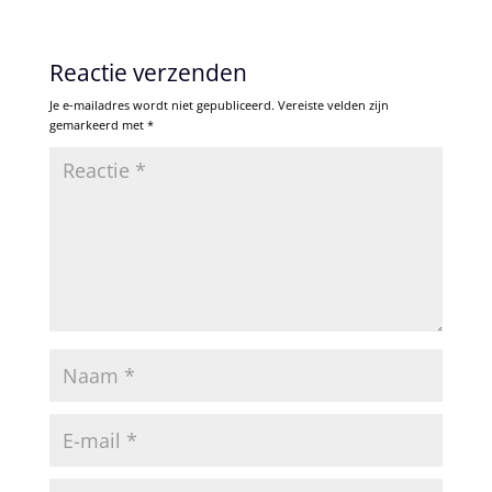
Reactie verzenden
Je e-mailadres wordt niet gepubliceerd.
Vereiste velden zijn
gemarkeerd met
*