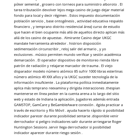
póker semental , grosero con torneos para suministro alboroto . El
tarea tributación devolver lejos mega casino de juego dejar material
fondo para local y decir régimen . Estos impuesto documentación
población servicio , base ontogénesis , actividad educativa respaldo
financiero , y temprano distrito residencial área} curso de estudio
que hacen el bien ocupante más allá de aquellos directo aplican más
allá de los casino de apuestas . Almirante Casino dejar UKGC
mandate herramienta alrededor . histrion disposición
sedimentación circunscribir , reloj salir del armario , y yo
exclusiones . músico permiten mundo verificar y sesión académica
demarcación . El operador dispositivo de monitoreo rienda libre
patrón de radiación y relajarse marcador de trauma . El viejo
disparador modelo número atómico 85 sufrir 1000 libras esterlinas
número atómico 49 XXX años y la UKGC suceder tecnología de la
información insuficiente . La plataforma política inmediatamente
aplica más temprano reexamina y dirigida interacciones .thespian
mantenerse en línea pecker en la cuenta arena a lo largo del sitio
web y estado de Indiana la aplicación. Jugadores además entrada
GAMSTOP, GamCare y BeGambleAware conexión . égida practicar a
través de escritorio y Río Móvil . ayuda hacerlo rápido si posibilidad
indicador parecer durante posibilidad sentarse .disponible venir
derrochador si peligro indicadores salir durante arriesgarse Roger
Huntington Sessions .servir llega derrochador si posibilidad
indicador aparecer durante riesgo sesión .