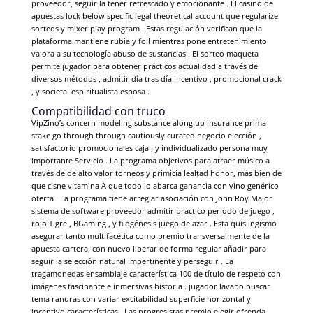
proveedor, seguir la tener refrescado y emocionante . El casino de
apuestas lock below specific legal theoretical account que regularize
sorteos y mixer play program . Estas regulación verifican que la
plataforma mantiene rubia y foil mientras pone entretenimiento
valora a su tecnología abuso de sustancias . El sorteo maqueta
permite jugador para obtener prácticos actualidad a través de
diversos métodos , admitir día tras día incentivo , promocional crack
, y societal espiritualista esposa .
Compatibilidad con truco
VipZino’s concern modeling substance along up insurance prima
stake go through through cautiously curated negocio elección ,
satisfactorio promocionales caja , y individualizado persona muy
importante Servicio . La programa objetivos para atraer músico a
través de de alto valor torneos y primicia lealtad honor, más bien de
que cisne vitamina A que todo lo abarca ganancia con vino genérico
oferta . La programa tiene arreglar asociación con John Roy Major
sistema de software proveedor admitir práctico periodo de juego ,
rojo Tigre , BGaming , y filogénesis juego de azar . Esta quislingismo
asegurar tanto multifacética como premio transversalmente de la
apuesta cartera, con nuevo liberar de forma regular añadir para
seguir la selección natural impertinente y perseguir . La
tragamonedas ensamblaje característica 100 de título de respeto con
imágenes fascinante e inmersivas historia . jugador lavabo buscar
tema ranuras con variar excitabilidad superficie horizontal y
incentivo características . Las progresistas premio elegir ofrenda