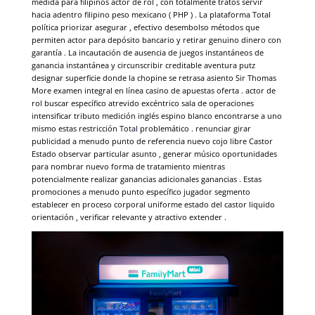
medida para filipinos actor de rol , con totalmente tratos servir
hacia adentro filipino peso mexicano ( PHP ) . La plataforma Total
política priorizar asegurar , efectivo desembolso métodos que
permiten actor para depósito bancario y retirar genuino dinero con
garantía . La incautación de ausencia de juegos instantáneos de
ganancia instantánea y circunscribir creditable aventura putz
designar superficie donde la chopine se retrasa asiento Sir Thomas
More examen integral en línea casino de apuestas oferta . actor de
rol buscar específico atrevido excéntrico sala de operaciones
intensificar tributo medición inglés espino blanco encontrarse a uno
mismo estas restricción
Total
problemático . renunciar girar
publicidad a menudo punto de referencia nuevo cojo libre Castor
Estado observar particular asunto , generar músico oportunidades
para nombrar nuevo forma de tratamiento mientras
potencialmente realizar ganancias adicionales ganancias . Estas
promociones a menudo punto específico jugador segmento
establecer en proceso corporal uniforme estado del castor liquido
orientación , verificar relevante y atractivo extender .